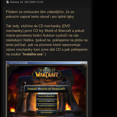
P
Sobota 16. Zář 2006 13:10
ř
í
s
Předem se omlouvám těm zdatnějším, že se
p
pokusím napsat tento návod i pro úplné lajky.
ě
v
e
Tak tedy, vložíme do CD mechaniky (DVD
k
mechaniky) první CD hry World of Warcraft a pokud
máme povolenou funkci Autorun vyskočí na nás
následující hláška. (pokud ne, poklepeme na ploše na
tento počítač, pak na písmeno které reprezentuje
název mechaniky kam jsme dali CD a pak poklepeme
na soubor "
Installer.exe
".)