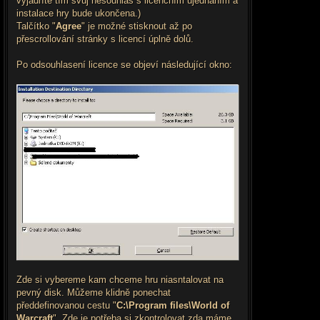
vyjadříte tím svůj nesouhlas s licenčním ujednáním a
instalace hry bude ukončena.)
Talčítko "
Agree
" je možné stisknout až po
přescrollování stránky s licencí úplně dolů.
Po odsouhlasení licence se objeví následující okno:
Zde si vybereme kam chceme hru niasntalovat na
pevný disk. Můžeme klidně ponechat
předdefinovanou cestu "
C:\Program files\World of
Warcraft
". Zde je potřeba si zkontrolovat zda máme