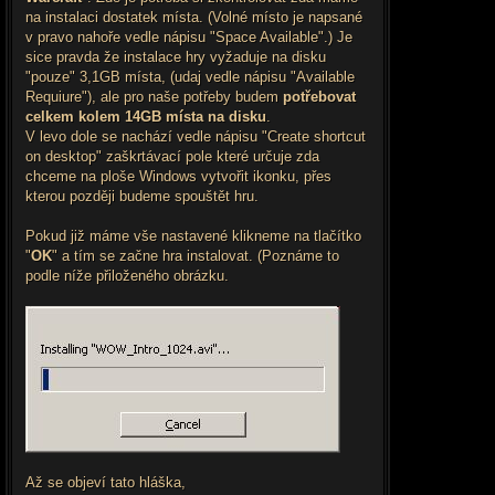
na instalaci dostatek místa. (Volné místo je napsané
v pravo nahoře vedle nápisu "Space Available".) Je
sice pravda že instalace hry vyžaduje na disku
"pouze" 3,1GB místa, (udaj vedle nápisu "Available
Requiure"), ale pro naše potřeby budem
potřebovat
celkem kolem 14GB místa na disku
.
V levo dole se nachází vedle nápisu "Create shortcut
on desktop" zaškrtávací pole které určuje zda
chceme na ploše Windows vytvořit ikonku, přes
kterou později budeme spouštět hru.
Pokud již máme vše nastavené klikneme na tlačítko
"
OK
" a tím se začne hra instalovat. (Poznáme to
podle níže přiloženého obrázku.
Až se objeví tato hláška,