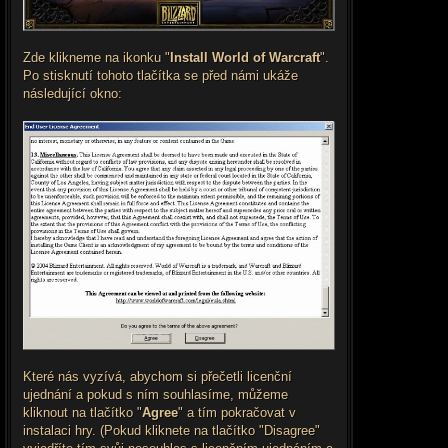
Zde klikneme na ikonku "
Install World of Warcraft
".
Po stisknutí tohoto tlačítka se před námi ukáže
následující okno:
Které nás vyzívá, abychom si přečetli licenční
ujednání a pokud s ním souhlasíme, můžeme
kliknout na tlačítko "
Agree
" a tím pokračovat v
instalaci hry. (Pokud kliknete na tlačítko "Disagree"