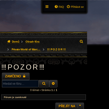
FAQ
Přihlásit se
H
Domů
Obsah fóra
l
Private World of Warcraft server Vendetta (Czech section):
!!! P O Z O R !!!
e
!!! P O Z O R !!!
d
a
ZAMČENO
t
HLEDAT
ROZŠÍŘENÉ VYHLEDÁVÁNÍ
0 témat • Stránka
1
z
1
Fórum je zamknuté
PŘEJÍT NA