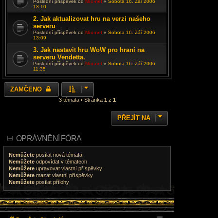
Poslední příspěvek od
Mic-net
«
Sobota 16. Zář 2006
13:10
2. Jak aktualizovat hru na verzi našeho
serveru
Poslední příspěvek od
Mic-net
«
Sobota 16. Zář 2006
13:09
3. Jak nastavit hru WoW pro hraní na
serveru Vendetta.
Poslední příspěvek od
Mic-net
«
Sobota 16. Zář 2006
11:35
ZAMČENO
3 témata • Stránka
1
z
1
PŘEJÍT NA
OPRÁVNĚNÍ FÓRA
Nemůžete
posílat nová témata
Nemůžete
odpovídat v tématech
Nemůžete
upravovat vlastní příspěvky
Nemůžete
mazat vlastní příspěvky
Nemůžete
posílat přílohy