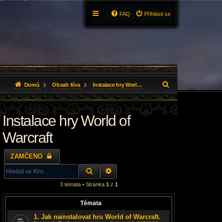
FAQ
Přihlásit se
H
Domů
Obsah fóra
Instalace hry World of Warcraft
l
Instalace hry World of
e
d
Warcraft
a
ZAMČENO
t
HLEDAT
ROZŠÍŘENÉ VYHLEDÁVÁNÍ
3 témata • Stránka
1
z
1
Témata
1. Jak nainstalovat hru World of Warcraft.