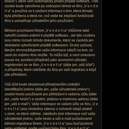
relace“), které vám automaticky přidělí phpBB software. Třetí
cookie bude vytvořena po zobrazení témat ve fóru „V e n d e
t t a“ a používá se k uložení informací o tom, která témata
byla přečtena a která ne, což vede ke zlepšení funkčnosti
fóra a usnadňuje uživatelům jeho používání.
Během procházení fórem „V e n d e t t a“ můžeme také
vytvořit cookies externí k phpBB softwaru , ale tyto cookies
jsou mimo rozsah tohoto dokumentu, který se zaobírá jen
stránkami vytvořenými phpBB softwarem. Druhý způsob,
kterým shromažďujeme vaše informace záleží na tom, co
sami do našeho fóra vložíte. To může být, a není omezeno
pouze na: posílání příspěvků jako anonymní uživatel,
registrování se ve fóru „V e n d e t t a“ (dále jen „váš účet“)
a příspěvky, které odešlete do fóra po vaší registraci a když
jste přihlášeni.
Váš účet bude obsahovat přinejmenším unikátní
identifikační jméno (dále jen „vaše uživatelské jméno“),
osobní heslo používané pro přihlášení k vašemu účtu (dále
jen „vaše heslo“) a osobní, platnou e-mailovou adresu (dále
jen „váš e-mail“). Vaše informace ve vašem účtu ve fóru „V e
n d e t t a“ jsou chráněny zákony o ochraně údajů platné
v zemi, ve které sídlíme. Jakékoliv jiné informace než vaše
uživatelské jméno, vaše heslo a váš e-mail požadované
během registrace fórem „V e n d e t t a“ jsou buď povinné
nebo volitelné, podle uvážení týmu fóra „V e n d e t t a“.