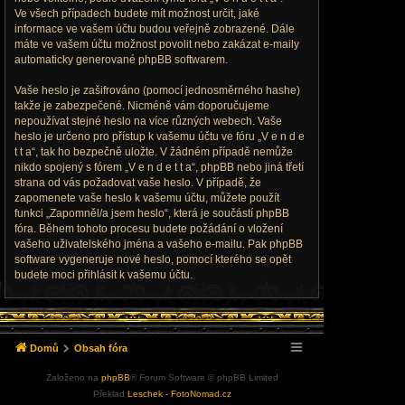
Ve všech případech budete mít možnost určit, jaké
informace ve vašem účtu budou veřejně zobrazené. Dále
máte ve vašem účtu možnost povolit nebo zakázat e-maily
automaticky generované phpBB softwarem.
Vaše heslo je zašifrováno (pomocí jednosměrného hashe)
takže je zabezpečené. Nicméně vám doporučujeme
nepoužívat stejné heslo na více různých webech. Vaše
heslo je určeno pro přístup k vašemu účtu ve fóru „V e n d e
t t a“, tak ho bezpečně uložte. V žádném případě nemůže
nikdo spojený s fórem „V e n d e t t a“, phpBB nebo jiná třetí
strana od vás požadovat vaše heslo. V případě, že
zapomenete vaše heslo k vašemu účtu, můžete použít
funkci „Zapomněl/a jsem heslo“, která je součástí phpBB
fóra. Během tohoto procesu budete požádání o vložení
vašeho uživatelského jména a vašeho e-mailu. Pak phpBB
software vygeneruje nové heslo, pomocí kterého se opět
budete moci přihlásit k vašemu účtu.
Domů
Obsah fóra
Založeno na
phpBB
® Forum Software © phpBB Limited
Překlad
Leschek - FotoNomad.cz