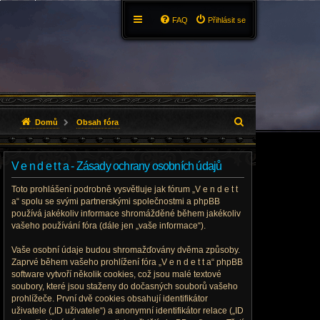
FAQ
Přihlásit se
H
Domů
Obsah fóra
l
V e n d e t t a - Zásady ochrany osobních údajů
e
Toto prohlášení podrobně vysvětluje jak fórum „V e n d e t t
d
a“ spolu se svými partnerskými společnostmi a phpBB
používá jakékoliv informace shromážděné během jakékoliv
a
vašeho používání fóra (dále jen „vaše informace“).
t
Vaše osobní údaje budou shromažďovány dvěma způsoby.
Zaprvé během vašeho prohlížení fóra „V e n d e t t a“ phpBB
software vytvoří několik cookies, což jsou malé textové
soubory, které jsou staženy do dočasných souborů vašeho
prohlížeče. První dvě cookies obsahují identifikátor
uživatele („ID uživatele“) a anonymní identifikátor relace („ID