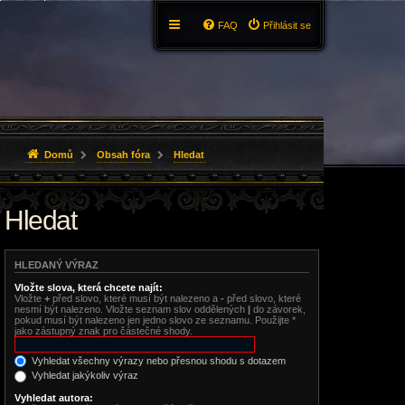
FAQ
Přihlásit se
Domů
Obsah fóra
Hledat
Hledat
HLEDANÝ VÝRAZ
Vložte slova, která chcete najít:
Vložte
+
před slovo, které musí být nalezeno a
-
před slovo, které
nesmí být nalezeno. Vložte seznam slov oddělených
|
do závorek,
pokud musí být nalezeno jen jedno slovo ze seznamu. Použijte *
jako zástupný znak pro částečné shody.
Vyhledat všechny výrazy nebo přesnou shodu s dotazem
Vyhledat jakýkoliv výraz
Vyhledat autora: