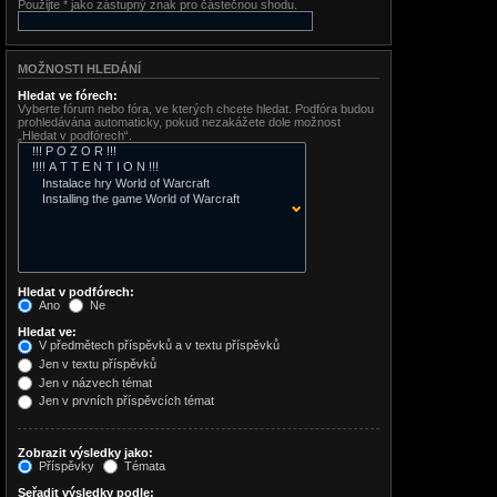
Použijte * jako zástupný znak pro částečnou shodu.
MOŽNOSTI HLEDÁNÍ
Hledat ve fórech:
Vyberte fórum nebo fóra, ve kterých chcete hledat. Podfóra budou
prohledávána automaticky, pokud nezakážete dole možnost
„Hledat v podfórech“.
Hledat v podfórech:
Ano
Ne
Hledat ve:
V předmětech příspěvků a v textu příspěvků
Jen v textu příspěvků
Jen v názvech témat
Jen v prvních příspěvcích témat
Zobrazit výsledky jako:
Příspěvky
Témata
Seřadit výsledky podle: