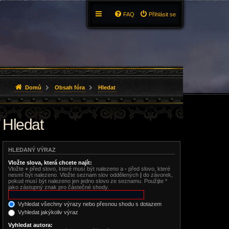
FAQ
Přihlásit se
Domů
Obsah fóra
Hledat
Hledat
HLEDANÝ VÝRAZ
Vložte slova, která chcete najít:
Vložte
+
před slovo, které musí být nalezeno a
-
před slovo, které
nesmí být nalezeno. Vložte seznam slov oddělených
|
do závorek,
pokud musí být nalezeno jen jedno slovo ze seznamu. Použijte *
jako zástupný znak pro částečné shody.
Vyhledat všechny výrazy nebo přesnou shodu s dotazem
Vyhledat jakýkoliv výraz
Vyhledat autora: