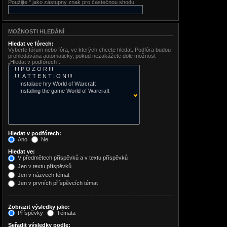
Použijte * jako zástupný znak pro částečnou shodu.
MOŽNOSTI HLEDÁNÍ
Hledat ve fórech:
Vyberte fórum nebo fóra, ve kterých chcete hledat. Podfóra budou
prohledávána automaticky, pokud nezakážete dole možnost
„Hledat v podfórech“.
Hledat v podfórech:
Ano
Ne
Hledat ve:
V předmětech příspěvků a v textu příspěvků
Jen v textu příspěvků
Jen v názvech témat
Jen v prvních příspěvcích témat
Zobrazit výsledky jako:
Příspěvky
Témata
Seřadit výsledky podle: