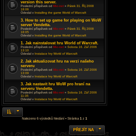
version this server.
Poslední příspěvek od
Mic-net
«
Pátek 31. Říj 2008
18:06
Odeslal v
Installing the game World of Warcraft
3. How to set up game for playing on WoW
server Vendetta.
Poslední příspěvek od
Mic-net
«
Pátek 31. Říj 2008
18:05
Odeslal v
Installing the game World of Warcraft
1. Jak nainstalovat hru World of Warcraft.
Poslední příspěvek od
Mic-net
«
Sobota 16. Zář 2006
13:10
Odeslal v
Instalace hry World of Warcraft
2. Jak aktualizovat hru na verzi našeho
serveru
Poslední příspěvek od
Mic-net
«
Sobota 16. Zář 2006
13:09
Odeslal v
Instalace hry World of Warcraft
3. Jak nastavit hru WoW pro hraní na
serveru Vendetta.
Poslední příspěvek od
Mic-net
«
Sobota 16. Zář 2006
11:35
Odeslal v
Instalace hry World of Warcraft
Nalezeno 6 výsledků hledání • Stránka
1
z
1
PŘEJÍT NA