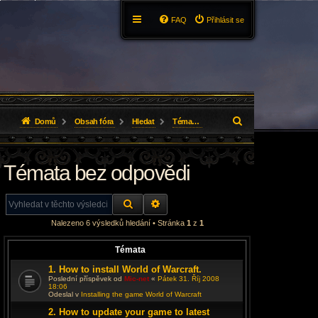
FAQ
Přihlásit se
H
Domů
Obsah fóra
Hledat
Témata bez odpovědi
l
Témata bez odpovědi
e
d
HLEDAT
ROZŠÍŘENÉ VYHLEDÁVÁNÍ
a
Nalezeno 6 výsledků hledání • Stránka
1
z
1
t
Témata
1. How to install World of Warcraft.
Poslední příspěvek od
Mic-net
«
Pátek 31. Říj 2008
18:06
Odeslal v
Installing the game World of Warcraft
2. How to update your game to latest