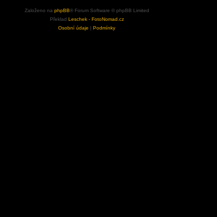
Založeno na
phpBB
® Forum Software © phpBB Limited
Překlad
Leschek - FotoNomad.cz
Osobní údaje
|
Podmínky