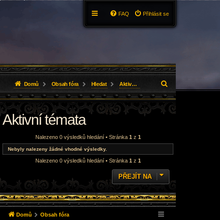
FAQ
Přihlásit se
H
Domů
Obsah fóra
Hledat
Aktivní témata
l
Aktivní témata
e
d
Nalezeno 0 výsledků hledání • Stránka
1
z
1
a
Nebyly nalezeny žádné vhodné výsledky.
Nalezeno 0 výsledků hledání • Stránka
1
z
1
t
PŘEJÍT NA
Domů
Obsah fóra