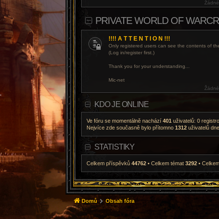
Žádné
PRIVATE WORLD OF WARCRA
!!!! A T T E N T I O N !!!
Only registered users can see the contents of th
(Log in/register first.)
Thank you for your understanding...
Mic-net
Žádné
KDO JE ONLINE
Ve fóru se momentálně nachází
401
uživatelů: 0 regist
Nejvíce zde současně bylo přítomno
1312
uživatelů dn
STATISTIKY
Celkem příspěvků
44762
• Celkem témat
3292
• Celkem
Domů
Obsah fóra