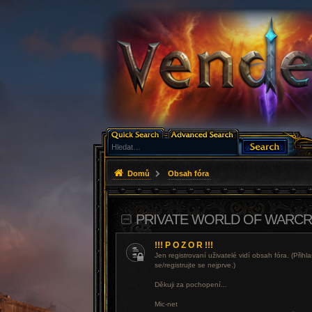
Domů
Obsah fóra
PRIVATE WORLD OF WARCRA
!!! P O Z O R !!!
Jen registrovaní uživatelé vidí obsah fóra. (Přihl
se/registrujte se nejprve.)
Děkuji za pochopení...
Mic-net