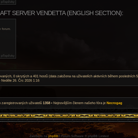
 příspěvky
FT SERVER VENDETTA (ENGLISH SECTION):
e forum.
 příspěvky
rovaných, 0 skrytých a 401 hostů (data založena na uživatelích aktivních během posledních 5
e Neděle 26. Črc 2026 1:16
 zaregistrovaných uživatelů
1358
• Nejnovějším členem našeho fóra je
Necrogag
Založeno na
phpBB
® Forum Software © phpBB Limited