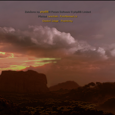
Založeno na
phpBB
® Forum Software © phpBB Limited
Překlad
Leschek - FotoNomad.cz
Osobní údaje
|
Podmínky