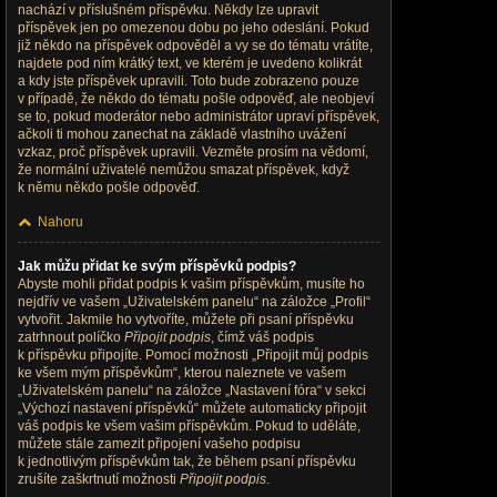
nachází v příslušném příspěvku. Někdy lze upravit
příspěvek jen po omezenou dobu po jeho odeslání. Pokud
již někdo na příspěvek odpověděl a vy se do tématu vrátíte,
najdete pod ním krátký text, ve kterém je uvedeno kolikrát
a kdy jste příspěvek upravili. Toto bude zobrazeno pouze
v případě, že někdo do tématu pošle odpověď, ale neobjeví
se to, pokud moderátor nebo administrátor upraví příspěvek,
ačkoli ti mohou zanechat na základě vlastního uvážení
vzkaz, proč příspěvek upravili. Vezměte prosím na vědomí,
že normální uživatelé nemůžou smazat příspěvek, když
k němu někdo pošle odpověď.
Nahoru
Jak můžu přidat ke svým příspěvků podpis?
Abyste mohli přidat podpis k vašim příspěvkům, musíte ho
nejdřív ve vašem „Uživatelském panelu“ na záložce „Profil“
vytvořit. Jakmile ho vytvoříte, můžete při psaní příspěvku
zatrhnout políčko
Připojit podpis
, čímž váš podpis
k příspěvku připojíte. Pomocí možnosti „Připojit můj podpis
ke všem mým příspěvkům“, kterou naleznete ve vašem
„Uživatelském panelu“ na záložce „Nastavení fóra“ v sekci
„Výchozí nastavení příspěvků“ můžete automaticky připojit
váš podpis ke všem vašim příspěvkům. Pokud to uděláte,
můžete stále zamezit připojení vašeho podpisu
k jednotlivým příspěvkům tak, že během psaní příspěvku
zrušíte zaškrtnutí možnosti
Připojit podpis
.