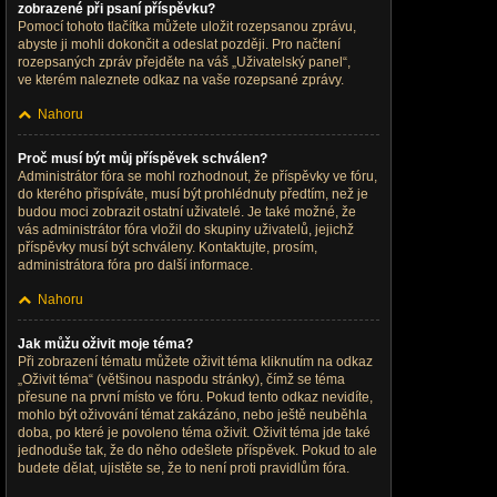
zobrazené při psaní příspěvku?
Pomocí tohoto tlačítka můžete uložit rozepsanou zprávu,
abyste ji mohli dokončit a odeslat později. Pro načtení
rozepsaných zpráv přejděte na váš „Uživatelský panel“,
ve kterém naleznete odkaz na vaše rozepsané zprávy.
Nahoru
Proč musí být můj příspěvek schválen?
Administrátor fóra se mohl rozhodnout, že příspěvky ve fóru,
do kterého přispíváte, musí být prohlédnuty předtím, než je
budou moci zobrazit ostatní uživatelé. Je také možné, že
vás administrátor fóra vložil do skupiny uživatelů, jejichž
příspěvky musí být schváleny. Kontaktujte, prosím,
administrátora fóra pro další informace.
Nahoru
Jak můžu oživit moje téma?
Při zobrazení tématu můžete oživit téma kliknutím na odkaz
„Oživit téma“ (většinou naspodu stránky), čímž se téma
přesune na první místo ve fóru. Pokud tento odkaz nevidíte,
mohlo být oživování témat zakázáno, nebo ještě neuběhla
doba, po které je povoleno téma oživit. Oživit téma jde také
jednoduše tak, že do něho odešlete příspěvek. Pokud to ale
budete dělat, ujistěte se, že to není proti pravidlům fóra.