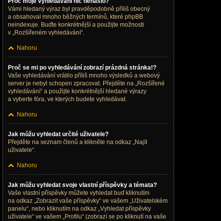
Proč moje vyhledávání nic nenašlo?
Vámi hledaný výraz byl pravděpodobně příliš obecný
a obsahoval mnoho běžných termínů, které phpBB
neindexuje. Buďte konkrétnější a použijte možnosti
v „Rozšířeném vyhledávání“.
Nahoru
Proč se mi po vyhledávání zobrazí prázdná stránka!?
Vaše vyhledávání vrátilo příliš mnoho výsledků a webový
server je nebyl schopen zpracovat. Přejděte na „Rozšířené
vyhledávání“ a použijte konkrétnější hledané výrazy
a vyberte fóra, ve kterých budete vyhledávat.
Nahoru
Jak můžu vyhledat určité uživatele?
Přejděte na seznam členů a klikněte na odkaz „Najít
uživatele“.
Nahoru
Jak můžu vyhledat svoje vlastní příspěvky a témata?
Vaše vlastní příspěvky můžete vyhledat buď kliknutím
na odkaz „Zobrazit vaše příspěvky“ ve vašem „Uživatelském
panelu“, nebo kliknutím na odkaz „Vyhledat příspěvky
uživatele“ ve vašem „Profilu“ (zobrazí se po kliknutí na vaše