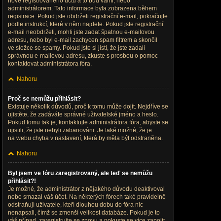
nově registrovaného účtu a to buď vámi, nebo
administrátorem. Tato informace byla zobrazena během
registrace. Pokud jste obdrželi registrační e-mail, pokračujte
podle instrukcí, které v něm najdete. Pokud jste registrační
e-mail neobdrželi, mohli jste zadat špatnou e-mailovou
adresu, nebo byl e-mail zachycen spam filtrem a skončil
ve složce se spamy. Pokud jste si jistí, že jste zadali
správnou e-mailovou adresu, zkuste s prosbou o pomoc
kontaktovat administrátora fóra.
Nahoru
Proč se nemůžu přihlásit?
Existuje několik důvodů, proč k tomu může dojít. Nejdříve se
ujistěte, že zadáváte správné uživatelské jméno a heslo.
Pokud tomu tak je, kontaktujte administrátora fóra, abyste se
ujistili, že jste nebyli zabanováni. Je také možné, že je
na webu chyba v nastavení, která by měla být odstraněna.
Nahoru
Byl jsem ve fóru zaregistrovaný, ale teď se nemůžu
přihlásit?!
Je možné, že administrátor z nějakého důvodu deaktivoval
nebo smazal váš účet. Na některých fórech také pravidelně
odstraňují uživatele, kteří dlouhou dobu do fóra nic
nenapsali, čímž se zmenší velikost databáze. Pokud je to
váš případ, zaregistrujte se znovu a pokuste se více zapojit