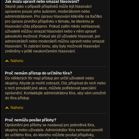
Jak můžu upravit nebo smazat hlasování?
Stejně jako v případě příspěvků může být hlasování
upraveno pouze jeho autorem, moderátorem nebo
administrátorem. Pro úpravu hlasování klikněte na tlačítko
pro úpravu prvního příspěvku v tématu, ke kterému je
hlasování vždy připojeno. Pokud zatím nikdo nehlasoval,
uživatelé můžou smazat hlasování nebo v něm upravit
jakoukoliv možnost. Pokud ale již uživatelé hlasovali, jen
administrátoři nebo moderátoři můžou upravit nebo smazat
hlasování. To zabrání tomu, aby byly možnosti hlasování
změněny v ještě neukončeném hlasování.
Nahoru
Proč nemám přístup do určitého fóra?
Do některých fór mají přístup jen určití uživatelé nebo
skupiny. Abyste je mohli zobrazit, číst, přispívat do nich nebo
v nich provádět jiné akce, můžete potřebovat speciální
oprávnění. Kontaktujte administrátora fóra, aby vám umožnil
do fóra přístup.
Nahoru
Proč nemůžu posílat přílohy?
Oprávnění pro přílohy se nastavují pro jednotlivá fóra,
skupiny nebo uživatele. Administrátor fóra nemusel povolit
do určitého fóra, do kterého můžete posílat příspěvky,