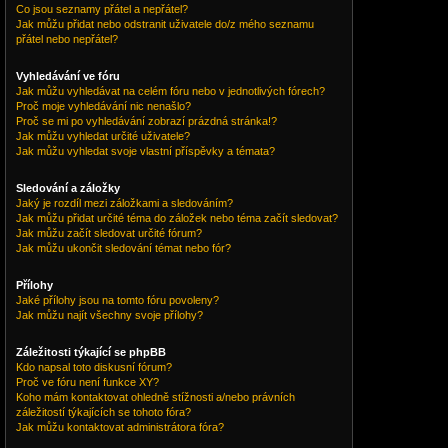
Co jsou seznamy přátel a nepřátel?
Jak můžu přidat nebo odstranit uživatele do/z mého seznamu
přátel nebo nepřátel?
Vyhledávání ve fóru
Jak můžu vyhledávat na celém fóru nebo v jednotlivých fórech?
Proč moje vyhledávání nic nenašlo?
Proč se mi po vyhledávání zobrazí prázdná stránka!?
Jak můžu vyhledat určité uživatele?
Jak můžu vyhledat svoje vlastní příspěvky a témata?
Sledování a záložky
Jaký je rozdíl mezi záložkami a sledováním?
Jak můžu přidat určité téma do záložek nebo téma začít sledovat?
Jak můžu začít sledovat určité fórum?
Jak můžu ukončit sledování témat nebo fór?
Přílohy
Jaké přílohy jsou na tomto fóru povoleny?
Jak můžu najít všechny svoje přílohy?
Záležitosti týkající se phpBB
Kdo napsal toto diskusní fórum?
Proč ve fóru není funkce XY?
Koho mám kontaktovat ohledně stížnosti a/nebo právních
záležitostí týkajících se tohoto fóra?
Jak můžu kontaktovat administrátora fóra?