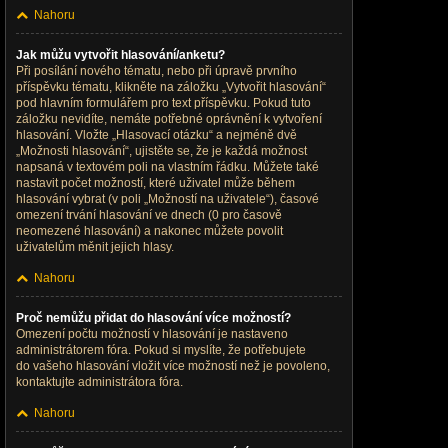
Nahoru
Jak můžu vytvořit hlasování/anketu?
Při posílání nového tématu, nebo při úpravě prvního
příspěvku tématu, klikněte na záložku „Vytvořit hlasování“
pod hlavním formulářem pro text příspěvku. Pokud tuto
záložku nevidíte, nemáte potřebné oprávnění k vytvoření
hlasování. Vložte „Hlasovací otázku“ a nejméně dvě
„Možnosti hlasování“, ujistěte se, že je každá možnost
napsaná v textovém poli na vlastním řádku. Můžete také
nastavit počet možností, které uživatel může během
hlasování vybrat (v poli „Možností na uživatele“), časové
omezení trvání hlasování ve dnech (0 pro časově
neomezené hlasování) a nakonec můžete povolit
uživatelům měnit jejich hlasy.
Nahoru
Proč nemůžu přidat do hlasování více možností?
Omezení počtu možností v hlasování je nastaveno
administrátorem fóra. Pokud si myslíte, že potřebujete
do vašeho hlasování vložit více možností než je povoleno,
kontaktujte administrátora fóra.
Nahoru