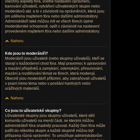
všechny aspekty fóra, včetně nastavení oprávnění,
banování uživatelů, vytváření uživatelských skupin nebo
moderátorů atd. a to v závislosti na oprávněních, která jsou
jim udělena majitelem fóra nebo dalšími administrátory.
Administrátoři také můžou mít ve všech fórech úplné
moderátorské schopnosti, opět v závislosti na nastavení
provedeném majitelem fóra nebo dalšími administrátory.
Nahoru
Kdo jsou to moderátoři?
Moderátoři jsou uživatelé (nebo skupiny uživatelů), kteří se
starají o každodenní chod fóra. Mají pravomoc k upravování
a mazání příspěvků a zamykání, odemykání, přesunování,
mazání a rozdělování témat ve fórech, která moderují.
Obecně jsou moderátoři přítomni, aby zabraňovali uživatelů
v psaní mimo téma nebo v posílání hanlivých nebo
urážlivých materiálů.
Nahoru
Co jsou to uživatelské skupiny?
Uživatelské skupiny jsou skupiny uživatelů, které dělí
komunitu uživatelů na menší části, se kterými můžou
administrátoři fóra snadněji pracovat. Každý člen fóra může
patřit do několika skupin a každé skupině můžou být
přiřazena různá oprávnění. To umožňuje administrátorům