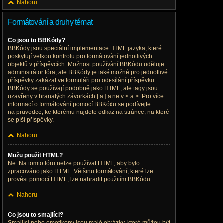
Nahoru
Formátování a druhy témat
Co jsou to BBKódy?
BBKódy jsou speciální implementace HTML jazyka, které
poskytují velkou kontrolu pro formátování jednotlivých
objektů v příspěvcích. Možnost používání BBKódů uděluje
administrátor fóra, ale BBKódy je také možné pro jednotlivé
příspěvky zakázat ve formuláři pro odesílání příspěvků.
BBKódy se používají podobně jako HTML, ale tagy jsou
uzavřeny v hranatých závorkách [ a ] a ne v < a >. Pro více
informací o formátování pomocí BBKódů se podívejte
na průvodce, ke kterému najdete odkaz na stránce, na které
se píší příspěvky.
Nahoru
Můžu použít HTML?
Ne. Na tomto fóru nelze používat HTML, aby bylo
zpracováno jako HTML. Většinu formátování, které lze
provést pomocí HTML, lze nahradit použitím BBKódů.
Nahoru
Co jsou to smajlíci?
Smajlíci nebo emotikony jsou malé obrázky, které můžou být