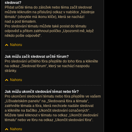
sledovat?
Přidat určité téma do záložek nebo téma začít sledovat
můžete kliknutím na příslušný odkaz v nabídce „Nástroje
tématu“ (obvykle má ikonu klíče), která se nachází
nad a pod tématem.
Pro sledování tématu můžete také poslat do tématu
odpověď a přitom zatrhnout políčko „Upozornit mě, když
někdo pošle odpověď“.
Nahoru
Jak můžu začít sledovat určité fórum?
Pro sledování určitého fóra přejděte do toho fóra a klikněte
na odkaz „Sledovat fórum“, který se nachází naspodu
stránky.
Nahoru
Jak můžu ukončit sledování témat nebo fór?
Pro ukončení sledování tématu nebo fóra přejděte ve vašem
„Uživatelském panelu“ na „Sledovaná fóra a témata“,
zatrhněte témata a fóra, která nechcete nadále sledovat
a klikněte na tlačítko „Ukončit sledování označených“.
Můžete také kliknout v tématu na odkaz „Ukončit sledování
tématu“ nebo ve fóru na odkaz „Ukončit sledování fóra“.
Nahoru