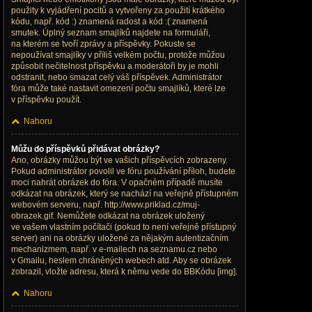
použity k vyjádření pocitů a vytvořeny za použití krátkého
kódu, např. kód :) znamená radost a kód :( znamená
smutek. Úplný seznam smajlíků najdete na formuláři,
na kterém se tvoří zprávy a příspěvky. Pokuste se
nepoužívat smajlíky v příliš velkém počtu, protože můžou
způsobit nečitelnost příspěvku a moderátoři by je mohli
odstranit, nebo smazat celý váš příspěvek. Administrátor
fóra může také nastavit omezení počtu smajlíků, které lze
v příspěvku použít.
Nahoru
Můžu do příspěvků přidávat obrázky?
Ano, obrázky můžou být ve vašich příspěvcích zobrazeny.
Pokud administrátor povolil ve fóru používání příloh, budete
moci nahrát obrázek do fóra. V opačném případě musíte
odkázat na obrázek, který se nachází na veřejně přístupném
webovém serveru, např. http://www.priklad.cz/muj-
obrazek.gif. Nemůžete odkázat na obrázek uložený
ve vašem vlastním počítači (pokud to není veřejně přístupný
server) ani na obrázky uložené za nějakým autentizačním
mechanizmem, např. v e-mailech na seznamu.cz nebo
v Gmailu, heslem chráněných webech atd. Aby se obrázek
zobrazil, vložte adresu, která k němu vede do BBKódu [img].
Nahoru