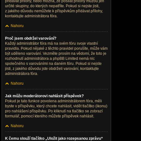
přidávat přílohy, nebo možná, že posílat přílohy můžou jen
určité skupiny, do kterých nepatříte. Pokud si nejste jisti,
z jakého důvodu nemůžete k příspěvkům přidávat přílohy,
kontaktujte administrátora fóra.
Nahoru
Proč jsem obdržel varování?
Každý administrátor fóra má na svém fóru svoje vlastní
pravidla. Pokud nějaké z těchto pravidel porušíte, může vám
být uděleno varování. Vezměte prosím na vědomí, že toto je
rozhodnutí administrátora a phpBB Limited nemá nic
společného s varováními na daném fóru. Pokud si nejste
jisti, z jakého důvodu jste obdrželi varování, kontaktujte
administrátora fóra.
Nahoru
Jak můžu moderátorovi nahlásit příspěvek?
Pokud je tato funkce povolena administrátorem fóra, měli
byste v příspěvku, který chcete nahlásit, vidět tlačítko (ikonu)
pro nahlášení příspěvku. Po kliknutí na tlačítko se zobrazí
formulář, pomocí kterého můžete příspěvek nahlásit.
Nahoru
K čemu slouží tlačítko „Uložit jako rozepsanou zprávu“