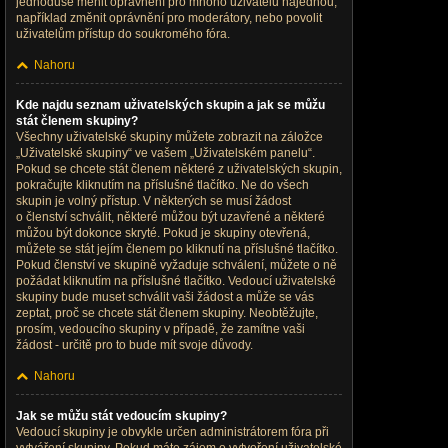
jednoduše měnit oprávnění pro mnoho uživatelů najednou,
například změnit oprávnění pro moderátory, nebo povolit
uživatelům přístup do soukromého fóra.
Nahoru
Kde najdu seznam uživatelských skupin a jak se můžu
stát členem skupiny?
Všechny uživatelské skupiny můžete zobrazit na záložce
„Uživatelské skupiny“ ve vašem „Uživatelském panelu“.
Pokud se chcete stát členem některé z uživatelských skupin,
pokračujte kliknutím na příslušné tlačítko. Ne do všech
skupin je volný přístup. V některých se musí žádost
o členství schválit, některé můžou být uzavřené a některé
můžou být dokonce skryté. Pokud je skupiny otevřená,
můžete se stát jejím členem po kliknutí na příslušné tlačítko.
Pokud členství ve skupině vyžaduje schválení, můžete o ně
požádat kliknutím na příslušné tlačítko. Vedoucí uživatelské
skupiny bude muset schválit vaši žádost a může se vás
zeptat, proč se chcete stát členem skupiny. Neobtěžujte,
prosím, vedoucího skupiny v případě, že zamítne vaši
žádost - určitě pro to bude mít svoje důvody.
Nahoru
Jak se můžu stát vedoucím skupiny?
Vedoucí skupiny je obvykle určen administrátorem fóra při