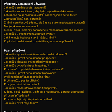
Předvolby a nastavení uživatele
Jak můžu změnit svoje nastavení?
Jak můžu zabránit tomu, aby bylo moje uživatelské jméno
zobrazeno na seznamu uživatelů nacházejících se ve fóru?
Zobrazení časů není správné!
Změnil jsem časové pásmo, ale čas se stále nezobrazuje správně!
Můj jazyk není na seznamu!
K čemu slouží obrázky zobrazené u mého uživatelského jména?
Jak můžu u svého jména zobrazit avatar?
Jaká je moje hodnost a jak ji můžu změnit?
Když chci poslat e-mail uživateli fóra, musím se přihlásit?
Psaní příspěvků
Jak můžu vytvořit nové téma nebo poslat odpověď?
Jak můžu upravit nebo smazat příspěvek?
Jak můžu přidat ke svým příspěvků podpis?
Jak můžu vytvořit hlasování/anketu?
Proč nemůžu přidat do hlasování více možností?
Jak můžu upravit nebo smazat hlasování?
Proč nemám přístup do určitého fóra?
Proč nemůžu posílat přílohy?
Proč jsem obdržel varování?
Jak můžu moderátorovi nahlásit příspěvek?
K čemu slouží tlačítko „Uložit jako rozepsanou zprávu“ zobrazené
při psaní příspěvku?
Proč musí být můj příspěvek schválen?
Jak můžu oživit moje téma?