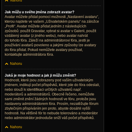
Nahoru
Jak můžu u svého jména zobrazit avatar?
Avatar můžete přidat pomocí možnosti „Nastavení avataru“,
kterou najdete ve vašem „Uživatelském panelu“ na záložce
„Profil“. Avatar můžete přidat jedním z následujících
způsobů: použít Gravatar, vybrat si avatar v Galerii, použít
vzdálený avatar (z jiného webu), nebo avatar nahrát
do tohoto fóra. Záleží na administrátorovi fóra, jestli je
používání avatarů povoleno a jakými způsoby lze avatary
do fóra přidat. Pokud nemůžete avatary používat,
kontaktujte administrátora fóra.
Nahoru
Jaká je moje hodnost a jak ji můžu změnit?
Hodnosti, které jsou zobrazeny pod vaším uživatelským
jménem, indikují počet příspěvků, které jste do fóra odeslali,
nebo slouží k identifikaci určitých uživatelů např.
moderátorů a administrátorů. Obecně řečeno, nemůžete
sami změnit znění žádných hodností ve fóru, protože jsou
nastaveny administrátorem fóra. Prosím, nezatěžujte fórum
zbytečným přispíváním jen proto, abyste dosáhli vyšší
hodnosti. Na většině fór to nebude tolerováno a moderátor
nebo administrátor jednoduše sníží váš počet příspěvků.
Nahoru