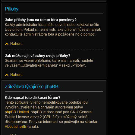
Přílohy
Jaké přílohy jsou na tomto fóru povoleny?
Každý administrátor fóra může povolit nebo zakázat určité
typy příloh. Pokud si nejste jisti, jaké přílohy můžete nahrát,
kontaktujte administrátora fóra a požádejte ho o pomoc.
Nahoru
Jak můžu najít všechny svoje přílohy?
Seznam se všemi přílohami, které jste nahráli, najdete
ve vašem „Uživatelském panelu“ v sekci „Přílohy“.
Nahoru
Záležitosti týkající se phpBB
Kdo napsal toto diskusní fórum?
Tento software (v jeho nemodifikované podobě) byl
vytvořen, zveřejněn a chráněn autorskými právy
phpBB Limited
. phpBB je dostupné pod GNU General
Public License verze 2 (GPL-2.0) a může být volně
distribuováno. Pro více informací se podívejte na stránku
About phpBB
(angl.).