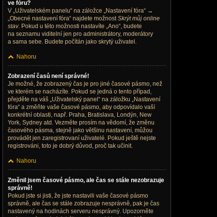
ve fóru?
V „Uživatelském panelu“ na záložce „Nastavení fóra“ →
„Obecné nastavení fóra“ najdete možnost
Skrýt můj online
stav
. Pokud u této možnosti nastavíte „Ano“, budete
na seznamu viditelní jen pro administrátory, moderátory
a sama sebe. Budete počítán jako skrytý uživatel.
Nahoru
Zobrazení časů není správné!
Je možné, že zobrazený čas je pro jiné časové pásmo, než
ve kterém se nacházíte. Pokud se jedná o tento případ,
přejděte na váš „Uživatelský panel“ na záložku „Nastavení
fóra“ a změňte vaše časové pásmo, aby odpovídalo vaší
konkrétní oblasti, např. Praha, Bratislava, Londýn, New
York, Sydney atd. Vezměte prosím na vědomí, že změnu
časového pásma, stejně jako většinu nastavení, můžou
provádět jen zaregistrovaní uživatelé. Pokud ještě nejste
registrováni, toto je dobrý důvod, proč tak učinit.
Nahoru
Změnil jsem časové pásmo, ale čas se stále nezobrazuje
správně!
Pokud jste si jisti, že jste nastavili vaše časové pásmo
správně, ale čas se stále zobrazuje nesprávně, pak je čas
nastavený na hodinách serveru nesprávný. Upozorněte