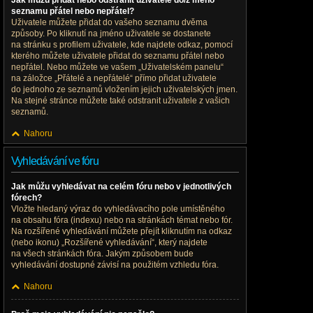
Jak můžu přidat nebo odstranit uživatele do/z mého
seznamu přátel nebo nepřátel?
Uživatele můžete přidat do vašeho seznamu dvěma
způsoby. Po kliknutí na jméno uživatele se dostanete
na stránku s profilem uživatele, kde najdete odkaz, pomocí
kterého můžete uživatele přidat do seznamu přátel nebo
nepřátel. Nebo můžete ve vašem „Uživatelském panelu“
na záložce „Přátelé a nepřátelé“ přímo přidat uživatele
do jednoho ze seznamů vložením jejich uživatelských jmen.
Na stejné stránce můžete také odstranit uživatele z vašich
seznamů.
Nahoru
Vyhledávání ve fóru
Jak můžu vyhledávat na celém fóru nebo v jednotlivých
fórech?
Vložte hledaný výraz do vyhledávacího pole umístěného
na obsahu fóra (indexu) nebo na stránkách témat nebo fór.
Na rozšířené vyhledávání můžete přejít kliknutím na odkaz
(nebo ikonu) „Rozšířené vyhledávání“, který najdete
na všech stránkách fóra. Jakým způsobem bude
vyhledávání dostupné závisí na použitém vzhledu fóra.
Nahoru