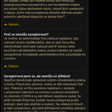
ani phpBB Limited ani majitelé tohoto fóra nemůžou
poskytovat právní poradenství a není kontaktním místem
pro právní zájmy jakéhokoliv druhu, kromě těch uvedených
v otázce „Koho mám kontaktovat ohledně stížnosti a/nebo
právních záležitostí týkajících se tohoto fóra?“.
Nahoru
Proč se nemůžu zaregistrovat?
Je možné, že administrátor fóra zakázal registrace, aby
zabránil novým návštěvníkům, aby se stali členy fóra.
Administrátor mohl také zakázat vaši IP adresu nebo
používání uživatelského jména, pomocí kterého se snažíš
zaregistrovat. Kontaktujte administrátora fóra a požádejte ho
o pomoc.
Nahoru
Zaregistroval jsem se, ale nemůžu se přihlásit!
Nejdříve zkontrolujte správnost vašeho uživatelského jména
a hesla. Pokud jsou správné, mohly se stát následující dvě
věci. Pokud je ve fóru povolena registrace v souladu
s americkým zákonem na ochranu soukromí nezletilých
na internetu COPPA a vy jste během registrace zadali, že
ještě nemáte třináct let, budete muset postupovat podle
instrukcí, které jste obdrželi e-mailem. Na některých fórech
je také vyžadováno, aby před přihlášením proběhla aktivace