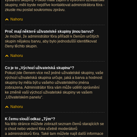
vytváření skupiny. Pokud máte zájem o vytvoření uživatelské
skupiny, měli byste nejdříve kontaktovat administrátora fóra -
zkuste mu poslat soukromou zprávu.
Nahoru
Proč mají některé uživatelské skupiny jinou barvu?
Je možné, že administrátor fóra přiřadil k členům určitých
skupin nějakou barvu, aby bylo jednodušší identifikovat
členy těchto skupin.
Nahoru
Co je to „Výchozí uživatelská skupina“?
Pokud jste členem více než jedné uživatelské skupiny, vaše
výchozí uživatelská skupina určuje, jaká a barva a hodnost
skupiny by měla být u vašeho uživatelského jména
zobrazena. Administrátor fóra vám může udělit oprávnění
ke změně vaší výchozí uživatelské skupiny ve vašem
„Uživatelském panelu“.
Nahoru
K čemu slouží odkaz „Tým“?
Na této stránce můžete zobrazit seznam členů starajících se
o chod nebo vedení fóra včetně moderátorů
a administrátorů fóra. Také tam můžete najít další informace