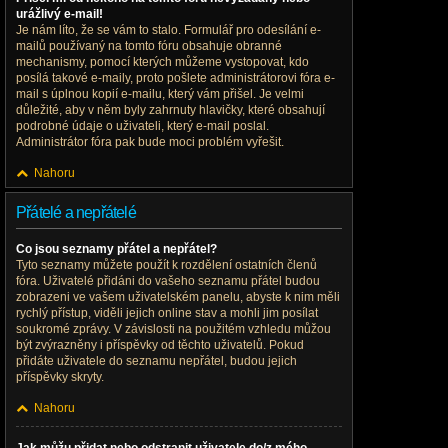
urážlivý e-mail!
Je nám líto, že se vám to stalo. Formulář pro odesílání e-
mailů používaný na tomto fóru obsahuje obranné
mechanismy, pomocí kterých můžeme vystopovat, kdo
posílá takové e-maily, proto pošlete administrátorovi fóra e-
mail s úplnou kopií e-mailu, který vám přišel. Je velmi
důležité, aby v něm byly zahrnuty hlavičky, které obsahují
podrobné údaje o uživateli, který e-mail poslal.
Administrátor fóra pak bude moci problém vyřešit.
Nahoru
Přátelé a nepřátelé
Co jsou seznamy přátel a nepřátel?
Tyto seznamy můžete použít k rozdělení ostatních členů
fóra. Uživatelé přidáni do vašeho seznamu přátel budou
zobrazeni ve vašem uživatelském panelu, abyste k nim měli
rychlý přístup, viděli jejich online stav a mohli jim posílat
soukromé zprávy. V závislosti na použitém vzhledu můžou
být zvýrazněny i příspěvky od těchto uživatelů. Pokud
přidáte uživatele do seznamu nepřátel, budou jejich
příspěvky skryty.
Nahoru