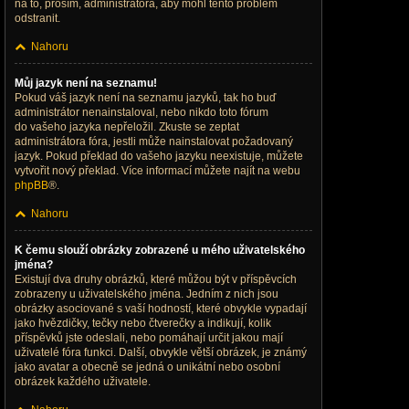
na to, prosím, administrátora, aby mohl tento problém
odstranit.
Nahoru
Můj jazyk není na seznamu!
Pokud váš jazyk není na seznamu jazyků, tak ho buď
administrátor nenainstaloval, nebo nikdo toto fórum
do vašeho jazyka nepřeložil. Zkuste se zeptat
administrátora fóra, jestli může nainstalovat požadovaný
jazyk. Pokud překlad do vašeho jazyku neexistuje, můžete
vytvořit nový překlad. Více informací můžete najít na webu
phpBB
®.
Nahoru
K čemu slouží obrázky zobrazené u mého uživatelského
jména?
Existují dva druhy obrázků, které můžou být v příspěvcích
zobrazeny u uživatelského jména. Jedním z nich jsou
obrázky asociované s vaší hodností, které obvykle vypadají
jako hvězdičky, tečky nebo čtverečky a indikují, kolik
příspěvků jste odeslali, nebo pomáhají určit jakou mají
uživatelé fóra funkci. Další, obvykle větší obrázek, je známý
jako avatar a obecně se jedná o unikátní nebo osobní
obrázek každého uživatele.