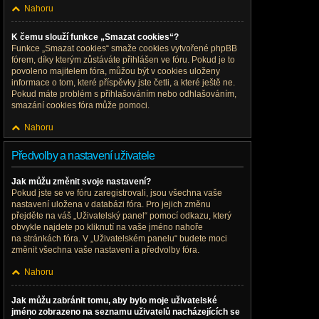
Nahoru
K čemu slouží funkce „Smazat cookies“?
Funkce „Smazat cookies“ smaže cookies vytvořené phpBB
fórem, díky kterým zůstáváte přihlášen ve fóru. Pokud je to
povoleno majitelem fóra, můžou být v cookies uloženy
informace o tom, které příspěvky jste četli, a které ještě ne.
Pokud máte problém s přihlašováním nebo odhlašováním,
smazání cookies fóra může pomoci.
Nahoru
Předvolby a nastavení uživatele
Jak můžu změnit svoje nastavení?
Pokud jste se ve fóru zaregistrovali, jsou všechna vaše
nastavení uložena v databázi fóra. Pro jejich změnu
přejděte na váš „Uživatelský panel“ pomocí odkazu, který
obvykle najdete po kliknutí na vaše jméno nahoře
na stránkách fóra. V „Uživatelském panelu“ budete moci
změnit všechna vaše nastavení a předvolby fóra.
Nahoru
Jak můžu zabránit tomu, aby bylo moje uživatelské
jméno zobrazeno na seznamu uživatelů nacházejících se