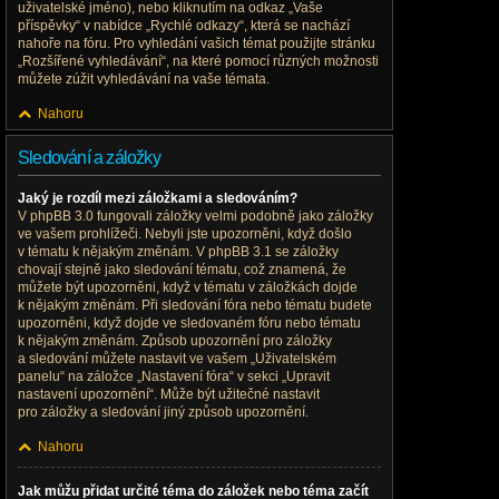
uživatelské jméno), nebo kliknutím na odkaz „Vaše
příspěvky“ v nabídce „Rychlé odkazy“, která se nachází
nahoře na fóru. Pro vyhledání vašich témat použijte stránku
„Rozšířené vyhledávání“, na které pomocí různých možnosti
můžete zúžit vyhledávání na vaše témata.
Nahoru
Sledování a záložky
Jaký je rozdíl mezi záložkami a sledováním?
V phpBB 3.0 fungovali záložky velmi podobně jako záložky
ve vašem prohlížeči. Nebyli jste upozorněni, když došlo
v tématu k nějakým změnám. V phpBB 3.1 se záložky
chovají stejně jako sledování tématu, což znamená, že
můžete být upozorněni, když v tématu v záložkách dojde
k nějakým změnám. Při sledování fóra nebo tématu budete
upozorněni, když dojde ve sledovaném fóru nebo tématu
k nějakým změnám. Způsob upozornění pro záložky
a sledování můžete nastavit ve vašem „Uživatelském
panelu“ na záložce „Nastavení fóra“ v sekci „Upravit
nastavení upozornění“. Může být užitečné nastavit
pro záložky a sledování jiný způsob upozornění.
Nahoru
Jak můžu přidat určité téma do záložek nebo téma začít