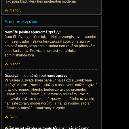
jako například, která fóra moderátoři moderují.
Nahoru
Soukromé zprávy
Nemůžu posílat soukromé zprávy!
Jsou tři důvody, proč to tak je. Nejste zaregistrovaní a/nebo
přihlášení, administrátor fóra zakázal soukromé zprávy
pro celé fórum, nebo administrátor fóra zakázal přímo vám
odesílání zpráv. Pro více informací kontaktujte
administrátora fóra.
Nahoru
Dostávám nechtěné soukromé zprávy!
Ve vašem „Uživatelském panelu“ na záložce „Soukromé
zprávy“ v sekci „Pravidla, složky a nastavení“ můžete vytvořit
pravidlo, pomocí kterého budou zprávy od určeného
uživatele nebo uživatelů automaticky smazány. Pokud
dostáváte urážlivé soukromé zprávy od určitého uživatele,
nahlaste zprávy moderátorům. Ti mají pravomoc zabránit
uživateli v odesílání soukromých zpráv.
Nahoru
Přišel mi od někoho na tomto fóru nevyžádaný nebo