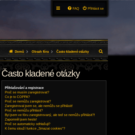
FAQ
Přihlásit se
H
Domů
Obsah fóra
Často kladené otázky
l
Často kladené otázky
e
d
Přihlašování a registrace
a
Proč se musím zaregistrovat?
Co je to COPPA?
t
Proč se nemůžu zaregistrovat?
Zaregistroval jsem se, ale nemůžu se přihlásit!
Proč se nemůžu přihlásit?
Byl jsem ve fóru zaregistrovaný, ale teď se nemůžu přihlásit?!
Zapomněl jsem heslo!
Proč se automaticky odhlašuji?
K čemu slouží funkce „Smazat cookies“?