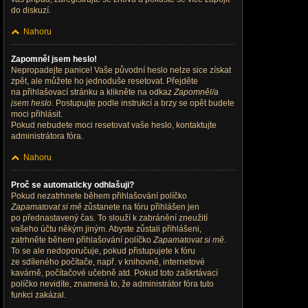
do diskuzí.
Nahoru
Zapomněl jsem heslo!
Nepropadejte panice! Vaše původní heslo nelze sice získat
zpět, ale můžete ho jednoduše resetovat. Přejděte
na přihlašovací stránku a klikněte na odkaz
Zapomněl/a
jsem heslo
. Postupujte podle instrukcí a brzy se opět budete
moci přihlásit.
Pokud nebudete moci resetovat vaše heslo, kontaktujte
administrátora fóra.
Nahoru
Proč se automaticky odhlašuji?
Pokud nezatrhnete během přihlašování políčko
Zapamatovat si mě
zůstanete na fóru přihlášen jen
po přednastavený čas. To slouží k zabránění zneužití
vašeho účtu někým jiným. Abyste zůstali přihlášeni,
zatrhněte během přihlašování políčko
Zapamatovat si mě
.
To se ale nedoporučuje, pokud přistupujete k fóru
ze sdíleného počítače, např. v knihovně, internetové
kavárně, počítačové učebně atd. Pokud toto zaškrtávací
políčko nevidíte, znamená to, že administrátor fóra tuto
funkci zakázal.