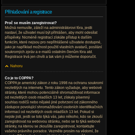
Přihlašování a registrace
Proč se musím zaregistrovat?
Možná nemusíte, záleží na administrátorovi fóra, jestli
nastaví, že uživatel musí být přihlášen, aby mohl odesílat
příspěvky. Nicméně registrací získáte přístup k dalším
funkcím, které nejsou pro nepřihlášené uživatele dostupné,
jako je například možnost použití vlastních avatarů, posílání
soukromých zpráv a e-mailů ostatním členům fóra atd.
Registrace trvá jen chvíli a tak vám ji můžeme doporučit.
Nahoru
Co je to COPPA?
COPPA je americký zákon z roku 1998 na ochranu soukromí
nezletilých na internetu. Tento zákon vyžaduje, aby webové
stránky, které mohou potenciálně shromažďovat informace
od nezletilých osob mladších 13 let, získaly písemný
souhlas rodičů nebo nějaké jiné potvrzení od zákonného
zástupce povolující shromažďování osobních identifikačních
informací od nezletilých osob mladších 13 let. Pokud si
nejste jisti, jestli se toto týká vás, jako někoho, kdo se zkouší
zaregistrovat na webovou stránku, nebo se to týká webové
stránky, na kterou se zkoušíte zaregistrovat, kontaktujte
vašeho právního poradce. Vezměte prosím na vědomí, že