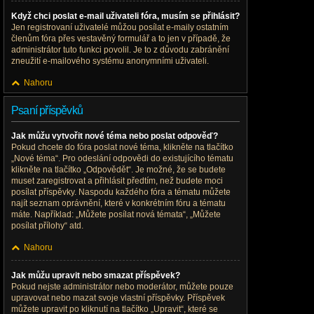
Když chci poslat e-mail uživateli fóra, musím se přihlásit?
Jen registrovaní uživatelé můžou posílat e-maily ostatním
členům fóra přes vestavěný formulář a to jen v případě, že
administrátor tuto funkci povolil. Je to z důvodu zabránění
zneužití e-mailového systému anonymními uživateli.
Nahoru
Psaní příspěvků
Jak můžu vytvořit nové téma nebo poslat odpověď?
Pokud chcete do fóra poslat nové téma, klikněte na tlačítko
„Nové téma“. Pro odeslání odpovědi do existujícího tématu
klikněte na tlačítko „Odpovědět“. Je možné, že se budete
muset zaregistrovat a přihlásit předtím, než budete moci
posílat příspěvky. Naspodu každého fóra a tématu můžete
najít seznam oprávnění, které v konkrétním fóru a tématu
máte. Například: „Můžete posílat nová témata“, „Můžete
posílat přílohy“ atd.
Nahoru
Jak můžu upravit nebo smazat příspěvek?
Pokud nejste administrátor nebo moderátor, můžete pouze
upravovat nebo mazat svoje vlastní příspěvky. Příspěvek
můžete upravit po kliknutí na tlačítko „Upravit“, které se