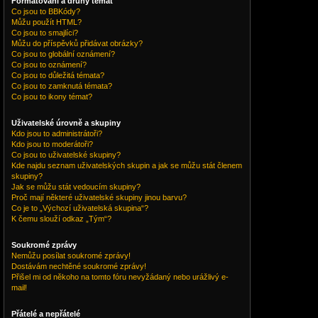
Formátování a druhy témat
Co jsou to BBKódy?
Můžu použít HTML?
Co jsou to smajlíci?
Můžu do příspěvků přidávat obrázky?
Co jsou to globální oznámení?
Co jsou to oznámení?
Co jsou to důležitá témata?
Co jsou to zamknutá témata?
Co jsou to ikony témat?
Uživatelské úrovně a skupiny
Kdo jsou to administrátoři?
Kdo jsou to moderátoři?
Co jsou to uživatelské skupiny?
Kde najdu seznam uživatelských skupin a jak se můžu stát členem
skupiny?
Jak se můžu stát vedoucím skupiny?
Proč mají některé uživatelské skupiny jinou barvu?
Co je to „Výchozí uživatelská skupina“?
K čemu slouží odkaz „Tým“?
Soukromé zprávy
Nemůžu posílat soukromé zprávy!
Dostávám nechtěné soukromé zprávy!
Přišel mi od někoho na tomto fóru nevyžádaný nebo urážlivý e-
mail!
Přátelé a nepřátelé