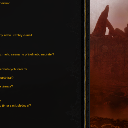
 barvu?
ý nebo urážlivý e-mail!
o/z mého seznamu přátel nebo nepřátel?
ednotlivých fórech?
 stránka!?
a témata?
?
o téma začít sledovat?
?