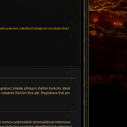
bo právních záležitostí týkajících se tohoto fóra?
gistrací získáte přístup k dalším funkcím, které
 ostatním členům fóra atd. Registrace trvá jen
eré mohou potenciálně shromažďovat informace
romažďování osobních identifikačních informací