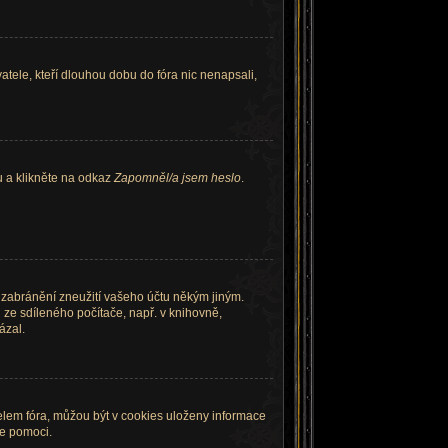
tele, kteří dlouhou dobu do fóra nic nenapsali,
u a klikněte na odkaz
Zapomněl/a jsem heslo
.
k zabránění zneužití vašeho účtu někým jiným.
u ze sdíleného počítače, např. v knihovně,
ázal.
elem fóra, můžou být v cookies uloženy informace
že pomoci.