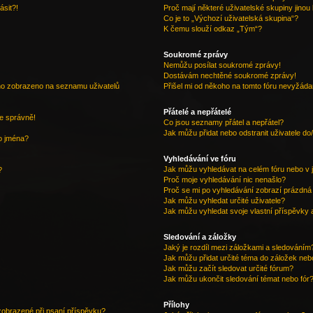
ásit?!
Proč mají některé uživatelské skupiny jinou
Co je to „Výchozí uživatelská skupina“?
K čemu slouží odkaz „Tým“?
Soukromé zprávy
Nemůžu posílat soukromé zprávy!
Dostávám nechtěné soukromé zprávy!
éno zobrazeno na seznamu uživatelů
Přišel mi od někoho na tomto fóru nevyžádan
Přátelé a nepřátelé
e správně!
Co jsou seznamy přátel a nepřátel?
Jak můžu přidat nebo odstranit uživatele d
o jména?
Vyhledávání ve fóru
Jak můžu vyhledávat na celém fóru nebo v j
?
Proč moje vyhledávání nic nenašlo?
Proč se mi po vyhledávání zobrazí prázdná
Jak můžu vyhledat určité uživatele?
Jak můžu vyhledat svoje vlastní příspěvky 
Sledování a záložky
Jaký je rozdíl mezi záložkami a sledováním
Jak můžu přidat určité téma do záložek neb
Jak můžu začít sledovat určité fórum?
Jak můžu ukončit sledování témat nebo fór
Přílohy
 zobrazené při psaní příspěvku?