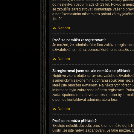
od nezletilých osob mladších 13 let. Pokud si nejst
se zkoušíte zaregistrovat, kontaktujte vašeho prá
a není kontaktním místem pro právní zájmy jakéhok
fóra?“.
Nahoru
Proč se nemůžu zaregistrovat?
Je možné, že administrátor fóra zakázal registrace
uživatelského jména, pomocí kterého se snažíš zar
Nahoru
Zaregistroval jsem se, ale nemůžu se přihlásit!
Nejdříve zkontrolujte správnost vašeho uživatelsk
s americkým zákonem na ochranu soukromí nezletilý
které jste obdrželi e-mailem. Na některých fórech
informace byla zobrazena během registrace. Pokud js
zadat špatnou e-mailovou adresu, nebo byl e-mail z
o pomoc kontaktovat administrátora fóra.
Nahoru
Proč se nemůžu přihlásit?
Existuje několik důvodů, proč k tomu může dojít. N
ujistili, že jste nebyli zabanováni. Je také možné,