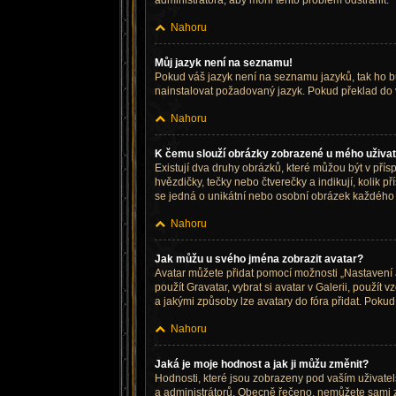
administrátora, aby mohl tento problém odstranit.
Nahoru
Můj jazyk není na seznamu!
Pokud váš jazyk není na seznamu jazyků, tak ho buď
nainstalovat požadovaný jazyk. Pokud překlad do 
Nahoru
K čemu slouží obrázky zobrazené u mého uživa
Existují dva druhy obrázků, které můžou být v pří
hvězdičky, tečky nebo čtverečky a indikují, kolik p
se jedná o unikátní nebo osobní obrázek každého 
Nahoru
Jak můžu u svého jména zobrazit avatar?
Avatar můžete přidat pomocí možnosti „Nastavení a
použít Gravatar, vybrat si avatar v Galerii, použít 
a jakými způsoby lze avatary do fóra přidat. Pokud
Nahoru
Jaká je moje hodnost a jak ji můžu změnit?
Hodnosti, které jsou zobrazeny pod vaším uživatelsk
a administrátorů. Obecně řečeno, nemůžete sami z