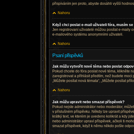
přispíváním jen proto, abyste dosáhli vyšší hodno
Nahoru
Když chci poslat e-mail uživateli fóra, musím se 
Jen registrovaní uživatelé můžou posílat e-maily os
e-mailového systému anonymními uživateli.
Nahoru
Psaní příspěvků
Jak můžu vytvořit nové téma nebo poslat odpo
Pokud chcete do fóra poslat nové téma, klikněte n
zaregistrovat a přihlásit předtím, než budete moc
„Můžete posílat nová témata“, „Můžete posílat přílo
Nahoru
Jak můžu upravit nebo smazat příspěvek?
Pokud nejste administrátor nebo moderátor, můžete 
v příslušném příspěvku. Někdy lze upravit příspě
krátký text, ve kterém je uvedeno kolikrát a kdy 
nebo administrátor upraví příspěvek, ačkoli ti mo
smazat příspěvek, když k němu někdo pošle odpo