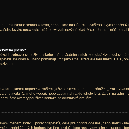
 administrátor nenainstaloval, nebo nikdo toto fórum do vašeho jazyka nepřeložil. 
vašeho jazyku neexistuje, můžete vytvořit nový překlad. Více informací můžete naj
telského jména?
spěvcích zobrazeny u uživatelského jména. Jedním z nich jsou obrázky asociované s 
říspěvků jste odeslali, nebo pomáhají určit jakou mají uživatelé fóra funkci. Další, 
uživatele.
vataru“, kterou najdete ve vašem „Uživatelském panelu“ na záložce „Profil“. Avata
vzdálený avatar (z jiného webu), nebo avatar nahrát do tohoto fóra. Záleží na adminis
 nemůžete avatary používat, kontaktujte administrátora fóra.
ým jménem, indikují počet příspěvků, které jste do fóra odeslali, nebo slouží k ide
měnit znění žádných hodností ve fóru, protože jsou nastaveny administrátorem fór