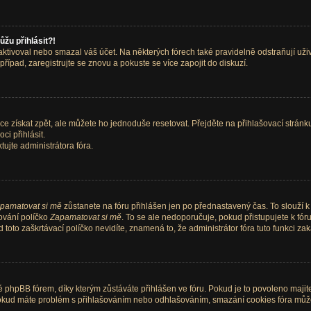
ůžu přihlásit?!
tivoval nebo smazal váš účet. Na některých fórech také pravidelně odstraňují uživa
řípad, zaregistrujte se znovu a pokuste se více zapojit do diskuzí.
e získat zpět, ale můžete ho jednoduše resetovat. Přejděte na přihlašovací stránk
ci přihlásit.
ujte administrátora fóra.
pamatovat si mě
zůstanete na fóru přihlášen jen po přednastavený čas. To slouží 
šování políčko
Zapamatovat si mě
. To se ale nedoporučuje, pokud přistupujete k fór
toto zaškrtávací políčko nevidíte, znamená to, že administrátor fóra tuto funkci zak
phpBB fórem, díky kterým zůstáváte přihlášen ve fóru. Pokud je to povoleno majit
ne. Pokud máte problém s přihlašováním nebo odhlašováním, smazání cookies fóra mů