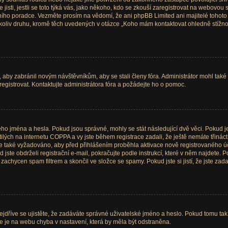
e jisti, jestli se toto týká vás, jako někoho, kdo se zkouší zaregistrovat na webovou
vního poradce. Vezměte prosím na vědomí, že ani phpBB Limited ani majitelé tohot
oliv druhu, kromě těch uvedených v otázce „Koho mám kontaktovat ohledně stížnosti
, aby zabránil novým návštěvníkům, aby se stali členy fóra. Administrátor mohl tak
egistrovat. Kontaktujte administrátora fóra a požádejte ho o pomoc.
ého jména a hesla. Pokud jsou správné, mohly se stát následující dvě věci. Pokud j
ch na internetu COPPA a vy jste během registrace zadali, že ještě nemáte třináct 
 je také vyžadováno, aby před přihlášením proběhla aktivace nově registrovaného ú
te obdrželi registrační e-mail, pokračujte podle instrukcí, které v něm najdete. Po
achycen spam filtrem a skončil ve složce se spamy. Pokud jste si jistí, že jste za
ejdříve se ujistěte, že zadáváte správné uživatelské jméno a heslo. Pokud tomu tak j
 že je na webu chyba v nastavení, která by měla být odstraněna.