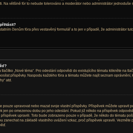
sti. Na většině fór to nebude tolerováno a moderátor nebo administrátor jednoduše s
přihlásit?
tatním členům fóra přes vestavěný formulář a to jen v případě, že administrátor tuto
věď?
a tlačítko „Nové téma“. Pro odeslání odpovědi do existujícího tématu klikněte na tl
i posílat příspěvky. Naspodu každého fóra a tématu můžete najít seznam oprávnění, 
hy“ atd.
pouze upravovat nebo mazat svoje vlastní příspěvky. Příspěvek můžete upravit po kl
vek jen po omezenou dobu po jeho odeslání. Pokud již někdo na příspěvek odpověděl
jste příspěvek upravili. Toto bude zobrazeno pouze v případě, že někdo do tématu po
hou zanechat na základě vlastního uvážení vzkaz, proč příspěvek upravili. Vezmět
věď.