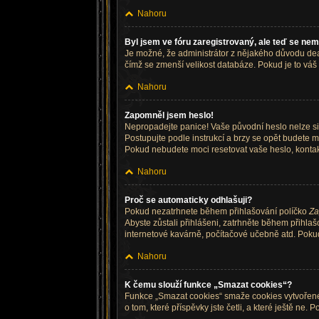
Nahoru
Byl jsem ve fóru zaregistrovaný, ale teď se nem
Je možné, že administrátor z nějakého důvodu deak
čímž se zmenší velikost databáze. Pokud je to váš p
Nahoru
Zapomněl jsem heslo!
Nepropadejte panice! Vaše původní heslo nelze sic
Postupujte podle instrukcí a brzy se opět budete mo
Pokud nebudete moci resetovat vaše heslo, kontakt
Nahoru
Proč se automaticky odhlašuji?
Pokud nezatrhnete během přihlašování políčko
Za
Abyste zůstali přihlášeni, zatrhněte během přihla
internetové kavárně, počítačové učebně atd. Pokud 
Nahoru
K čemu slouží funkce „Smazat cookies“?
Funkce „Smazat cookies“ smaže cookies vytvořené 
o tom, které příspěvky jste četli, a které ještě 