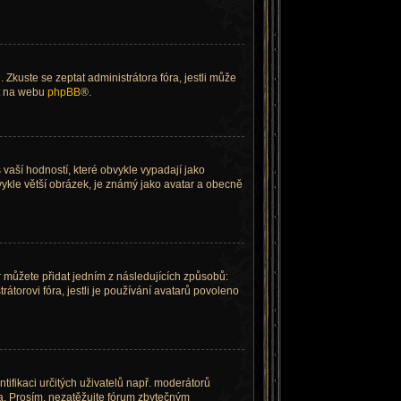
Zkuste se zeptat administrátora fóra, jestli může
ít na webu
phpBB
®.
vaší hodností, které obvykle vypadají jako
obvykle větší obrázek, je známý jako avatar a obecně
r můžete přidat jedním z následujících způsobů:
trátorovi fóra, jestli je používání avatarů povoleno
ntifikaci určitých uživatelů např. moderátorů
a. Prosím, nezatěžujte fórum zbytečným