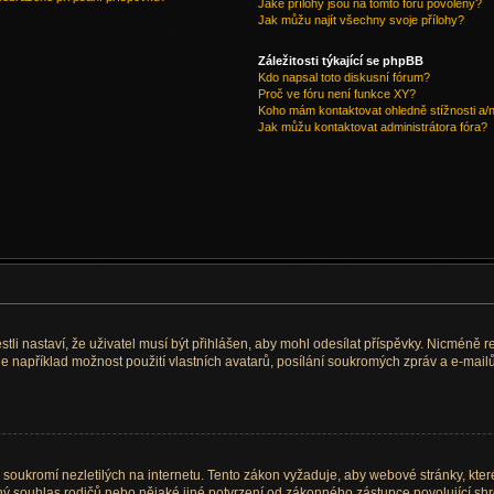
Jaké přílohy jsou na tomto fóru povoleny?
Jak můžu najít všechny svoje přílohy?
Záležitosti týkající se phpBB
Kdo napsal toto diskusní fórum?
Proč ve fóru není funkce XY?
Koho mám kontaktovat ohledně stížnosti a/ne
Jak můžu kontaktovat administrátora fóra?
stli nastaví, že uživatel musí být přihlášen, aby mohl odesílat příspěvky. Nicméně re
e například možnost použití vlastních avatarů, posílání soukromých zpráv a e-mailů
soukromí nezletilých na internetu. Tento zákon vyžaduje, aby webové stránky, kt
mný souhlas rodičů nebo nějaké jiné potvrzení od zákonného zástupce povolující sh