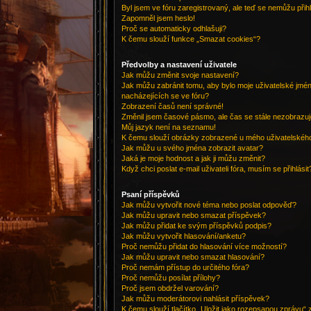
Byl jsem ve fóru zaregistrovaný, ale teď se nemůžu přihl
Zapomněl jsem heslo!
Proč se automaticky odhlašuji?
K čemu slouží funkce „Smazat cookies“?
Předvolby a nastavení uživatele
Jak můžu změnit svoje nastavení?
Jak můžu zabránit tomu, aby bylo moje uživatelské jm
nacházejících se ve fóru?
Zobrazení časů není správné!
Změnil jsem časové pásmo, ale čas se stále nezobrazuj
Můj jazyk není na seznamu!
K čemu slouží obrázky zobrazené u mého uživatelskéh
Jak můžu u svého jména zobrazit avatar?
Jaká je moje hodnost a jak ji můžu změnit?
Když chci poslat e-mail uživateli fóra, musím se přihlásit
Psaní příspěvků
Jak můžu vytvořit nové téma nebo poslat odpověď?
Jak můžu upravit nebo smazat příspěvek?
Jak můžu přidat ke svým příspěvků podpis?
Jak můžu vytvořit hlasování/anketu?
Proč nemůžu přidat do hlasování více možností?
Jak můžu upravit nebo smazat hlasování?
Proč nemám přístup do určitého fóra?
Proč nemůžu posílat přílohy?
Proč jsem obdržel varování?
Jak můžu moderátorovi nahlásit příspěvek?
K čemu slouží tlačítko „Uložit jako rozepsanou zprávu“