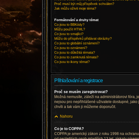
Proč musí být můj příspěvek schválen?
Jak můžu oživit moje téma?
Formátování a druhy témat
Co jsou to BBKódy?
Můžu použít HTML?
Co jsou to smajlíci?
Můžu do příspěvků přidávat obrázky?
Co jsou to globální oznámení?
Co jsou to oznámení?
Co jsou to důležitá témata?
Co jsou to zamknutá témata?
Co jsou to ikony témat?
Přihlašování a registrace
Proč se musím zaregistrovat?
Možná nemusíte, záleží na administrátorovi fóra, je
nejsou pro nepřihlášené uživatele dostupné, jako j
chvíli a tak vám ji můžeme doporučit.
Nahoru
Co je to COPPA?
COPPA je americký zákon z roku 1998 na ochranu 
od nezletilých osob mladších 13 let, získaly píse