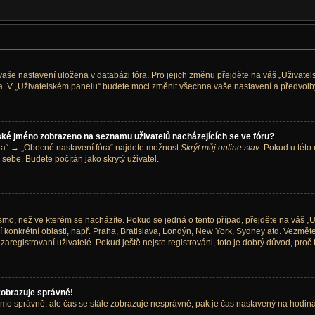
 vaše nastavení uložena v databázi fóra. Pro jejich změnu přejděte na váš „Uživate
ra. V „Uživatelském panelu“ budete moci změnit všechna vaše nastavení a předvolby
ské jméno zobrazeno na seznamu uživatelů nacházejících se ve fóru?
óra“ → „Obecné nastavení fóra“ najdete možnost
Skrýt můj online stav
. Pokud u této
 sebe. Budete počítán jako skrytý uživatel.
mo, než ve kterém se nacházíte. Pokud se jedná o tento případ, přejděte na váš „U
 konkrétní oblasti, např. Praha, Bratislava, Londýn, New York, Sydney atd. Vezm
aregistrovaní uživatelé. Pokud ještě nejste registrováni, toto je dobrý důvod, proč t
zobrazuje správně!
 pásmo správně, ale čas se stále zobrazuje nesprávně, pak je čas nastavený na hodi