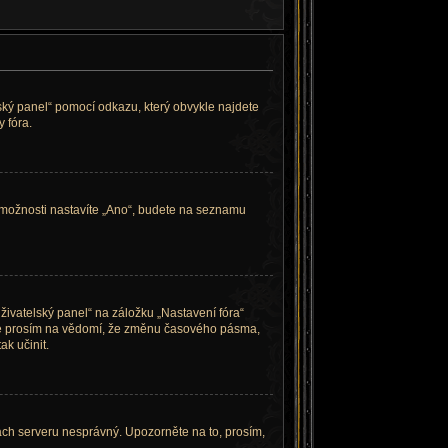
lský panel“ pomocí odkazu, který obvykle najdete
 fóra.
 možnosti nastavíte „Ano“, budete na seznamu
živatelský panel“ na záložku „Nastavení fóra“
ěte prosím na vědomí, že změnu časového pásma,
ak učinit.
nách serveru nesprávný. Upozorněte na to, prosím,