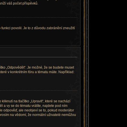
níží váš počet příspěvků.
 funkci povolil. Je to z důvodu zabránění zneužití
ačítko „Odpovědět“. Je možné, že se budete muset
které v konkrétním fóru a tématu máte. Například:
iknutí na tlačítko „Upravit“, které se nachází
 a vy se do tématu vrátíte, najdete pod ním
šle odpověď, ale neobjeví se to, pokud moderátor
e prosím na vědomí, že normální uživatelé nemůžou