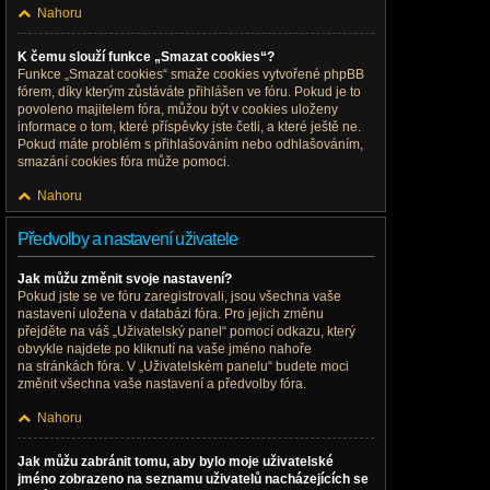
Nahoru
K čemu slouží funkce „Smazat cookies“?
Funkce „Smazat cookies“ smaže cookies vytvořené phpBB
fórem, díky kterým zůstáváte přihlášen ve fóru. Pokud je to
povoleno majitelem fóra, můžou být v cookies uloženy
informace o tom, které příspěvky jste četli, a které ještě ne.
Pokud máte problém s přihlašováním nebo odhlašováním,
smazání cookies fóra může pomoci.
Nahoru
Předvolby a nastavení uživatele
Jak můžu změnit svoje nastavení?
Pokud jste se ve fóru zaregistrovali, jsou všechna vaše
nastavení uložena v databázi fóra. Pro jejich změnu
přejděte na váš „Uživatelský panel“ pomocí odkazu, který
obvykle najdete po kliknutí na vaše jméno nahoře
na stránkách fóra. V „Uživatelském panelu“ budete moci
změnit všechna vaše nastavení a předvolby fóra.
Nahoru
Jak můžu zabránit tomu, aby bylo moje uživatelské
jméno zobrazeno na seznamu uživatelů nacházejících se