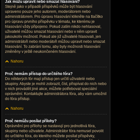
Jak můžu upravit nebo smazat hlasování?
Stejně jako v případě příspěvků může být hlasování
upraveno pouze jeho autorem, moderátorem nebo
administrátorem. Pro úpravu hlasování klikněte na tlačítko
pro úpravu prvního příspěvku v tématu, ke kterému je
hlasování vždy připojeno. Pokud zatím nikdo nehlasoval,
uživatelé můžou smazat hlasování nebo v něm upravit
jakoukoliv možnost. Pokud ale již uživatelé hlasovali, jen
administrátoři nebo moderátoři můžou upravit nebo smazat
hlasování. To zabrání tomu, aby byly možnosti hlasování
změněny v ještě neukončeném hlasování.
Nahoru
Proč nemám přístup do určitého fóra?
Do některých fór mají přístup jen určití uživatelé nebo
skupiny. Abyste je mohli zobrazit, číst, přispívat do nich nebo
v nich provádět jiné akce, můžete potřebovat speciální
oprávnění. Kontaktujte administrátora fóra, aby vám umožnil
do fóra přístup.
Nahoru
Proč nemůžu posílat přílohy?
Oprávnění pro přílohy se nastavují pro jednotlivá fóra,
skupiny nebo uživatele. Administrátor fóra nemusel povolit
do určitého fóra, do kterého můžete posílat příspěvky,