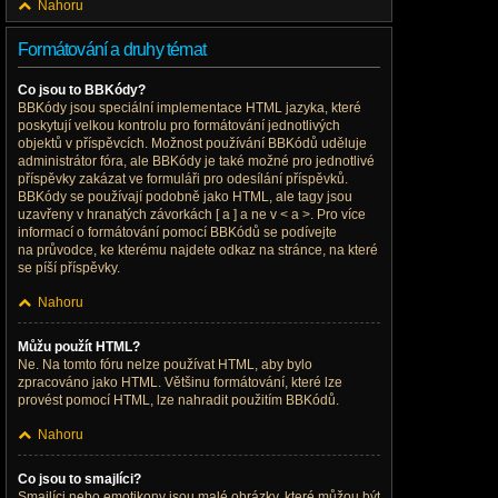
Nahoru
Formátování a druhy témat
Co jsou to BBKódy?
BBKódy jsou speciální implementace HTML jazyka, které
poskytují velkou kontrolu pro formátování jednotlivých
objektů v příspěvcích. Možnost používání BBKódů uděluje
administrátor fóra, ale BBKódy je také možné pro jednotlivé
příspěvky zakázat ve formuláři pro odesílání příspěvků.
BBKódy se používají podobně jako HTML, ale tagy jsou
uzavřeny v hranatých závorkách [ a ] a ne v < a >. Pro více
informací o formátování pomocí BBKódů se podívejte
na průvodce, ke kterému najdete odkaz na stránce, na které
se píší příspěvky.
Nahoru
Můžu použít HTML?
Ne. Na tomto fóru nelze používat HTML, aby bylo
zpracováno jako HTML. Většinu formátování, které lze
provést pomocí HTML, lze nahradit použitím BBKódů.
Nahoru
Co jsou to smajlíci?
Smajlíci nebo emotikony jsou malé obrázky, které můžou být