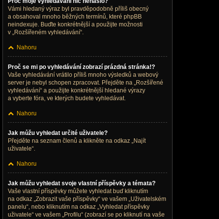
Proč moje vyhledávání nic nenašlo?
Vámi hledaný výraz byl pravděpodobně příliš obecný
a obsahoval mnoho běžných termínů, které phpBB
neindexuje. Buďte konkrétnější a použijte možnosti
v „Rozšířeném vyhledávání“.
Nahoru
Proč se mi po vyhledávání zobrazí prázdná stránka!?
Vaše vyhledávání vrátilo příliš mnoho výsledků a webový
server je nebyl schopen zpracovat. Přejděte na „Rozšířené
vyhledávání“ a použijte konkrétnější hledané výrazy
a vyberte fóra, ve kterých budete vyhledávat.
Nahoru
Jak můžu vyhledat určité uživatele?
Přejděte na seznam členů a klikněte na odkaz „Najít
uživatele“.
Nahoru
Jak můžu vyhledat svoje vlastní příspěvky a témata?
Vaše vlastní příspěvky můžete vyhledat buď kliknutím
na odkaz „Zobrazit vaše příspěvky“ ve vašem „Uživatelském
panelu“, nebo kliknutím na odkaz „Vyhledat příspěvky
uživatele“ ve vašem „Profilu“ (zobrazí se po kliknutí na vaše