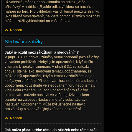
uživatelské jméno), nebo kliknutím na odkaz „Vaše
příspěvky“ v nabídce „Rychlé odkazy“, která se nachází
nahoře na fóru. Pro vyhledání vašich témat použijte stránku
„Rozšířené vyhledávání“, na které pomocí různých možnosti
můžete zúžit vyhledávání na vaše témata.
Nahoru
Sledování a záložky
Jaký je rozdíl mezi záložkami a sledováním?
V phpBB 3.0 fungovali záložky velmi podobně jako záložky
ve vašem prohlížeči. Nebyli jste upozorněni, když došlo
v tématu k nějakým změnám. V phpBB 3.1 se záložky
chovají stejně jako sledování tématu, což znamená, že
můžete být upozorněni, když v tématu v záložkách dojde
k nějakým změnám. Při sledování fóra nebo tématu budete
upozorněni, když dojde ve sledovaném fóru nebo tématu
k nějakým změnám. Způsob upozornění pro záložky
a sledování můžete nastavit ve vašem „Uživatelském
panelu“ na záložce „Nastavení fóra“ v sekci „Upravit
nastavení upozornění“. Může být užitečné nastavit
pro záložky a sledování jiný způsob upozornění.
Nahoru
Jak můžu přidat určité téma do záložek nebo téma začít