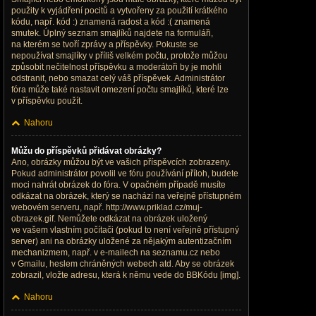
použity k vyjádření pocitů a vytvořeny za použití krátkého
kódu, např. kód :) znamená radost a kód :( znamená
smutek. Úplný seznam smajlíků najdete na formuláři,
na kterém se tvoří zprávy a příspěvky. Pokuste se
nepoužívat smajlíky v příliš velkém počtu, protože můžou
způsobit nečitelnost příspěvku a moderátoři by je mohli
odstranit, nebo smazat celý váš příspěvek. Administrátor
fóra může také nastavit omezení počtu smajlíků, které lze
v příspěvku použít.
Nahoru
Můžu do příspěvků přidávat obrázky?
Ano, obrázky můžou být ve vašich příspěvcích zobrazeny.
Pokud administrátor povolil ve fóru používání příloh, budete
moci nahrát obrázek do fóra. V opačném případě musíte
odkázat na obrázek, který se nachází na veřejně přístupném
webovém serveru, např. http://www.priklad.cz/muj-
obrazek.gif. Nemůžete odkázat na obrázek uložený
ve vašem vlastním počítači (pokud to není veřejně přístupný
server) ani na obrázky uložené za nějakým autentizačním
mechanizmem, např. v e-mailech na seznamu.cz nebo
v Gmailu, heslem chráněných webech atd. Aby se obrázek
zobrazil, vložte adresu, která k němu vede do BBKódu [img].
Nahoru