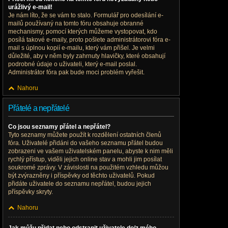
urážlivý e-mail!
Je nám líto, že se vám to stalo. Formulář pro odesílání e-
mailů používaný na tomto fóru obsahuje obranné
mechanismy, pomocí kterých můžeme vystopovat, kdo
posílá takové e-maily, proto pošlete administrátorovi fóra e-
mail s úplnou kopií e-mailu, který vám přišel. Je velmi
důležité, aby v něm byly zahrnuty hlavičky, které obsahují
podrobné údaje o uživateli, který e-mail poslal.
Administrátor fóra pak bude moci problém vyřešit.
Nahoru
Přátelé a nepřátelé
Co jsou seznamy přátel a nepřátel?
Tyto seznamy můžete použít k rozdělení ostatních členů
fóra. Uživatelé přidáni do vašeho seznamu přátel budou
zobrazeni ve vašem uživatelském panelu, abyste k nim měli
rychlý přístup, viděli jejich online stav a mohli jim posílat
soukromé zprávy. V závislosti na použitém vzhledu můžou
být zvýrazněny i příspěvky od těchto uživatelů. Pokud
přidáte uživatele do seznamu nepřátel, budou jejich
příspěvky skryty.
Nahoru