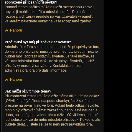
zobrazené při psaní příspěvku?
Pomocí tohoto tlačítka můžete uložit rozepsanou zprávu,
abyste ji mohli dokončit a odeslat později. Pro načtení
rozepsaných zpráv přejděte na váš „Uživatelský panel“,
ve kterém naleznete odkaz na vaše rozepsané zprávy.
Nahoru
Proč musí být můj příspěvek schválen?
Administrátor fóra se mohl rozhodnout, že příspěvky ve fóru,
do kterého přispíváte, musí být prohlédnuty předtím, než je
budou moci zobrazit ostatní uživatelé. Je také možné, že
vás administrátor fóra vložil do skupiny uživatelů, jejichž
příspěvky musí být schváleny. Kontaktujte, prosím,
administrátora fóra pro další informace.
Nahoru
Jak můžu oživit moje téma?
Při zobrazení tématu můžete oživit téma kliknutím na odkaz
„Oživit téma“ (většinou naspodu stránky), čímž se téma
přesune na první místo ve fóru. Pokud tento odkaz nevidíte,
mohlo být oživování témat zakázáno, nebo ještě neuběhla
doba, po které je povoleno téma oživit. Oživit téma jde také
jednoduše tak, že do něho odešlete příspěvek. Pokud to ale
budete dělat, ujistěte se, že to není proti pravidlům fóra.