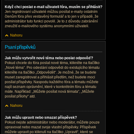
Když chci poslat e-mail uživateli fóra, musím se přihlásit?
Jen registrovaní uživatelé můžou posílat e-maily ostatním
členům fóra přes vestavěný formulář a to jen v případě, že
administrátor tuto funkci povolil. Je to z důvodu zabránění
zneužití e-mailového systému anonymními uživateli.
Nahoru
Psaní příspěvků
Jak můžu vytvořit nové téma nebo poslat odpověď?
Pokud chcete do fóra poslat nové téma, klikněte na tlačítko
„Nové téma“. Pro odeslání odpovědi do existujícího tématu
klikněte na tlačítko „Odpovědět“. Je možné, že se budete
muset zaregistrovat a přihlásit předtím, než budete moci
posílat příspěvky. Naspodu každého fóra a tématu můžete
najít seznam oprávnění, které v konkrétním fóru a tématu
máte. Například: „Můžete posílat nová témata“, „Můžete
posílat přílohy“ atd.
Nahoru
Jak můžu upravit nebo smazat příspěvek?
Pokud nejste administrátor nebo moderátor, můžete pouze
upravovat nebo mazat svoje vlastní příspěvky. Příspěvek
můžete upravit po kliknutí na tlačítko „Upravit“, které se