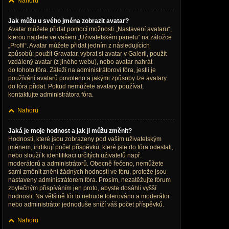
Nahoru
Jak můžu u svého jména zobrazit avatar?
Avatar můžete přidat pomocí možnosti „Nastavení avataru“,
kterou najdete ve vašem „Uživatelském panelu“ na záložce
„Profil“. Avatar můžete přidat jedním z následujících
způsobů: použít Gravatar, vybrat si avatar v Galerii, použít
vzdálený avatar (z jiného webu), nebo avatar nahrát
do tohoto fóra. Záleží na administrátorovi fóra, jestli je
používání avatarů povoleno a jakými způsoby lze avatary
do fóra přidat. Pokud nemůžete avatary používat,
kontaktujte administrátora fóra.
Nahoru
Jaká je moje hodnost a jak ji můžu změnit?
Hodnosti, které jsou zobrazeny pod vaším uživatelským
jménem, indikují počet příspěvků, které jste do fóra odeslali,
nebo slouží k identifikaci určitých uživatelů např.
moderátorů a administrátorů. Obecně řečeno, nemůžete
sami změnit znění žádných hodností ve fóru, protože jsou
nastaveny administrátorem fóra. Prosím, nezatěžujte fórum
zbytečným přispíváním jen proto, abyste dosáhli vyšší
hodnosti. Na většině fór to nebude tolerováno a moderátor
nebo administrátor jednoduše sníží váš počet příspěvků.
Nahoru