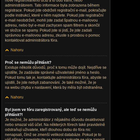
nově registrovaného účtu a to buď vámi, nebo
administrátorem. Tato informace byla zobrazena během
registrace. Pokud jste obdrželi registrační e-mail, pokračujte
podle instrukcí, které v něm najdete. Pokud jste registrační
e-mail neobdrželi, mohli jste zadat špatnou e-mailovou
adresu, nebo byl e-mail zachycen spam filtrem a skončil
ve složce se spamy. Pokud jste si jistí, že jste zadali
správnou e-mailovou adresu, zkuste s prosbou o pomoc
kontaktovat administrátora fóra.
Nahoru
Proč se nemůžu přihlásit?
Existuje několik důvodů, proč k tomu může dojít. Nejdříve se
ujistěte, že zadáváte správné uživatelské jméno a heslo.
Pokud tomu tak je, kontaktujte administrátora fóra, abyste se
ujistili, že jste nebyli zabanováni. Je také možné, že je
na webu chyba v nastavení, která by měla být odstraněna.
Nahoru
Byl jsem ve fóru zaregistrovaný, ale teď se nemůžu
přihlásit?!
Je možné, že administrátor z nějakého důvodu deaktivoval
nebo smazal váš účet. Na některých fórech také pravidelně
odstraňují uživatele, kteří dlouhou dobu do fóra nic
nenapsali, čímž se zmenší velikost databáze. Pokud je to
váš případ, zaregistrujte se znovu a pokuste se více zapojit