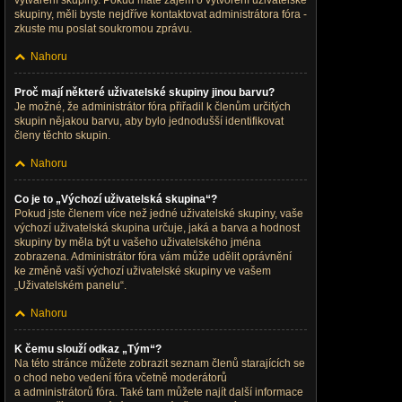
vytváření skupiny. Pokud máte zájem o vytvoření uživatelské
skupiny, měli byste nejdříve kontaktovat administrátora fóra -
zkuste mu poslat soukromou zprávu.
Nahoru
Proč mají některé uživatelské skupiny jinou barvu?
Je možné, že administrátor fóra přiřadil k členům určitých
skupin nějakou barvu, aby bylo jednodušší identifikovat
členy těchto skupin.
Nahoru
Co je to „Výchozí uživatelská skupina“?
Pokud jste členem více než jedné uživatelské skupiny, vaše
výchozí uživatelská skupina určuje, jaká a barva a hodnost
skupiny by měla být u vašeho uživatelského jména
zobrazena. Administrátor fóra vám může udělit oprávnění
ke změně vaší výchozí uživatelské skupiny ve vašem
„Uživatelském panelu“.
Nahoru
K čemu slouží odkaz „Tým“?
Na této stránce můžete zobrazit seznam členů starajících se
o chod nebo vedení fóra včetně moderátorů
a administrátorů fóra. Také tam můžete najít další informace