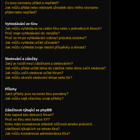
Co jsou seznamy přátel a nepřátel?
Jak můžu přidat nebo odstranit uživatele do/z mého seznamu
přátel nebo nepřátel?
Vyhledávání ve fóru
Jak můžu vyhledávat na celém fóru nebo v jednotlivých fórech?
Proč moje vyhledávání nic nenašlo?
Proč se mi po vyhledávání zobrazí prázdná stránka!?
Jak můžu vyhledat určité uživatele?
Jak můžu vyhledat svoje vlastní příspěvky a témata?
Sledování a záložky
Jaký je rozdíl mezi záložkami a sledováním?
Jak můžu přidat určité téma do záložek nebo téma začít sledovat?
Jak můžu začít sledovat určité fórum?
Jak můžu ukončit sledování témat nebo fór?
Přílohy
Jaké přílohy jsou na tomto fóru povoleny?
Jak můžu najít všechny svoje přílohy?
Záležitosti týkající se phpBB
Kdo napsal toto diskusní fórum?
Proč ve fóru není funkce XY?
Koho mám kontaktovat ohledně stížnosti a/nebo právních
záležitostí týkajících se tohoto fóra?
Jak můžu kontaktovat administrátora fóra?