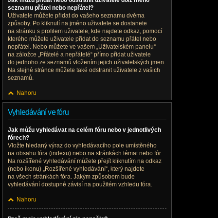
Jak můžu přidat nebo odstranit uživatele do/z mého
seznamu přátel nebo nepřátel?
Uživatele můžete přidat do vašeho seznamu dvěma
způsoby. Po kliknutí na jméno uživatele se dostanete
na stránku s profilem uživatele, kde najdete odkaz, pomocí
kterého můžete uživatele přidat do seznamu přátel nebo
nepřátel. Nebo můžete ve vašem „Uživatelském panelu“
na záložce „Přátelé a nepřátelé“ přímo přidat uživatele
do jednoho ze seznamů vložením jejich uživatelských jmen.
Na stejné stránce můžete také odstranit uživatele z vašich
seznamů.
Nahoru
Vyhledávání ve fóru
Jak můžu vyhledávat na celém fóru nebo v jednotlivých
fórech?
Vložte hledaný výraz do vyhledávacího pole umístěného
na obsahu fóra (indexu) nebo na stránkách témat nebo fór.
Na rozšířené vyhledávání můžete přejít kliknutím na odkaz
(nebo ikonu) „Rozšířené vyhledávání“, který najdete
na všech stránkách fóra. Jakým způsobem bude
vyhledávání dostupné závisí na použitém vzhledu fóra.
Nahoru