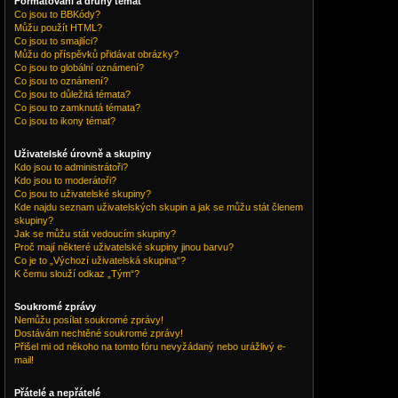
Formátování a druhy témat
Co jsou to BBKódy?
Můžu použít HTML?
Co jsou to smajlíci?
Můžu do příspěvků přidávat obrázky?
Co jsou to globální oznámení?
Co jsou to oznámení?
Co jsou to důležitá témata?
Co jsou to zamknutá témata?
Co jsou to ikony témat?
Uživatelské úrovně a skupiny
Kdo jsou to administrátoři?
Kdo jsou to moderátoři?
Co jsou to uživatelské skupiny?
Kde najdu seznam uživatelských skupin a jak se můžu stát členem
skupiny?
Jak se můžu stát vedoucím skupiny?
Proč mají některé uživatelské skupiny jinou barvu?
Co je to „Výchozí uživatelská skupina“?
K čemu slouží odkaz „Tým“?
Soukromé zprávy
Nemůžu posílat soukromé zprávy!
Dostávám nechtěné soukromé zprávy!
Přišel mi od někoho na tomto fóru nevyžádaný nebo urážlivý e-
mail!
Přátelé a nepřátelé