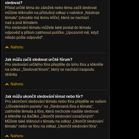
sledovat?
Přidat určité téma do záložek nebo téma začít sledovat
můžete kliknutím na příslušný odkaz v nabídce „Nástroje
tématu“ (obvykle má ikonu klíče), která se nachází
nad a pod tématem.
Pro sledování tématu můžete také poslat do tématu
odpověď a přitom zatrhnout políčko „Upozornit mě, když
někdo pošle odpověď“.
Nahoru
Jak můžu začít sledovat určité fórum?
Pro sledování určitého fóra přejděte do toho fóra a klikněte
na odkaz „Sledovat fórum“, který se nachází naspodu
stránky.
Nahoru
Jak můžu ukončit sledování témat nebo fór?
Pro ukončení sledování tématu nebo fóra přejděte ve vašem
„Uživatelském panelu“ na „Sledovaná fóra a témata“,
zatrhněte témata a fóra, která nechcete nadále sledovat
a klikněte na tlačítko „Ukončit sledování označených“.
Můžete také kliknout v tématu na odkaz „Ukončit sledování
tématu“ nebo ve fóru na odkaz „Ukončit sledování fóra“.
Nahoru