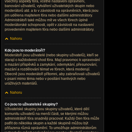
všechny aspekty fóra, včetně nastavení oprávnění,
banování uživatelů, vytváření uživatelských skupin nebo
moderátorů atd. a to v závislosti na oprávněních, která jsou
jim udělena majitelem fóra nebo dalšími administrátory.
Administrátoři také můžou mít ve všech fórech úplné
moderátorské schopnosti, opět v závislosti na nastavení
provedeném majitelem fóra nebo dalšími administrátory.
Nahoru
Kdo jsou to moderátoři?
Moderátoři jsou uživatelé (nebo skupiny uživatelů), kteří se
starají o každodenní chod fóra. Mají pravomoc k upravování
a mazání příspěvků a zamykání, odemykání, přesunování,
mazání a rozdělování témat ve fórech, která moderují.
Obecně jsou moderátoři přítomni, aby zabraňovali uživatelů
v psaní mimo téma nebo v posílání hanlivých nebo
urážlivých materiálů.
Nahoru
Co jsou to uživatelské skupiny?
Uživatelské skupiny jsou skupiny uživatelů, které dělí
komunitu uživatelů na menší části, se kterými můžou
administrátoři fóra snadněji pracovat. Každý člen fóra může
patřit do několika skupin a každé skupině můžou být
přiřazena různá oprávnění. To umožňuje administrátorům