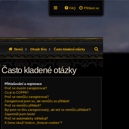
FAQ
Přihlásit se
H
Domů
Obsah fóra
Často kladené otázky
l
Často kladené otázky
e
d
Přihlašování a registrace
a
Proč se musím zaregistrovat?
Co je to COPPA?
t
Proč se nemůžu zaregistrovat?
Zaregistroval jsem se, ale nemůžu se přihlásit!
Proč se nemůžu přihlásit?
Byl jsem ve fóru zaregistrovaný, ale teď se nemůžu přihlásit?!
Zapomněl jsem heslo!
Proč se automaticky odhlašuji?
K čemu slouží funkce „Smazat cookies“?