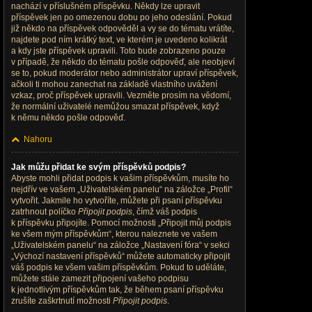
nachází v příslušném příspěvku. Někdy lze upravit
příspěvek jen po omezenou dobu po jeho odeslání. Pokud
již někdo na příspěvek odpověděl a vy se do tématu vrátíte,
najdete pod ním krátký text, ve kterém je uvedeno kolikrát
a kdy jste příspěvek upravili. Toto bude zobrazeno pouze
v případě, že někdo do tématu pošle odpověď, ale neobjeví
se to, pokud moderátor nebo administrátor upraví příspěvek,
ačkoli ti mohou zanechat na základě vlastního uvážení
vzkaz, proč příspěvek upravili. Vezměte prosím na vědomí,
že normální uživatelé nemůžou smazat příspěvek, když
k němu někdo pošle odpověď.
Nahoru
Jak můžu přidat ke svým příspěvků podpis?
Abyste mohli přidat podpis k vašim příspěvkům, musíte ho
nejdřív ve vašem „Uživatelském panelu“ na záložce „Profil“
vytvořit. Jakmile ho vytvoříte, můžete při psaní příspěvku
zatrhnout políčko
Připojit podpis
, čímž váš podpis
k příspěvku připojíte. Pomocí možnosti „Připojit můj podpis
ke všem mým příspěvkům“, kterou naleznete ve vašem
„Uživatelském panelu“ na záložce „Nastavení fóra“ v sekci
„Výchozí nastavení příspěvků“ můžete automaticky připojit
váš podpis ke všem vašim příspěvkům. Pokud to uděláte,
můžete stále zamezit připojení vašeho podpisu
k jednotlivým příspěvkům tak, že během psaní příspěvku
zrušíte zaškrtnutí možnosti
Připojit podpis
.