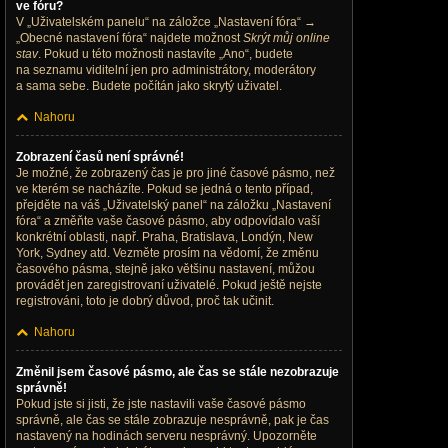
ve fóru?
V „Uživatelském panelu“ na záložce „Nastavení fóra“ →
„Obecné nastavení fóra“ najdete možnost
Skrýt můj online
stav
. Pokud u této možnosti nastavíte „Ano“, budete
na seznamu viditelní jen pro administrátory, moderátory
a sama sebe. Budete počítán jako skrytý uživatel.
Nahoru
Zobrazení časů není správné!
Je možné, že zobrazený čas je pro jiné časové pásmo, než
ve kterém se nacházíte. Pokud se jedná o tento případ,
přejděte na váš „Uživatelský panel“ na záložku „Nastavení
fóra“ a změňte vaše časové pásmo, aby odpovídalo vaší
konkrétní oblasti, např. Praha, Bratislava, Londýn, New
York, Sydney atd. Vezměte prosím na vědomí, že změnu
časového pásma, stejně jako většinu nastavení, můžou
provádět jen zaregistrovaní uživatelé. Pokud ještě nejste
registrováni, toto je dobrý důvod, proč tak učinit.
Nahoru
Změnil jsem časové pásmo, ale čas se stále nezobrazuje
správně!
Pokud jste si jisti, že jste nastavili vaše časové pásmo
správně, ale čas se stále zobrazuje nesprávně, pak je čas
nastavený na hodinách serveru nesprávný. Upozorněte