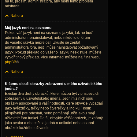
na to, prosím, administrátora, aby mohl tento problém
odstranit.
Nahoru
Můj jazyk není na seznamu!
Pokud váš jazyk není na seznamu jazyků, tak ho buď
administrátor nenainstaloval, nebo nikdo toto fórum
do vašeho jazyka nepřeložil. Zkuste se zeptat
administrátora fóra, jestli může nainstalovat požadovaný
jazyk. Pokud překlad do vašeho jazyku neexistuje, můžete
vytvořit nový překlad. Více informací můžete najít na webu
phpBB
®.
Nahoru
K čemu slouží obrázky zobrazené u mého uživatelského
jména?
Existují dva druhy obrázků, které můžou být v příspěvcích
zobrazeny u uživatelského jména. Jedním z nich jsou
obrázky asociované s vaší hodností, které obvykle vypadají
jako hvězdičky, tečky nebo čtverečky a indikují, kolik
příspěvků jste odeslali, nebo pomáhají určit jakou mají
uživatelé fóra funkci. Další, obvykle větší obrázek, je známý
jako avatar a obecně se jedná o unikátní nebo osobní
obrázek každého uživatele.