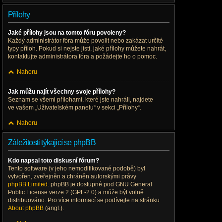
Přílohy
Jaké přílohy jsou na tomto fóru povoleny?
Každý administrátor fóra může povolit nebo zakázat určité
typy příloh. Pokud si nejste jisti, jaké přílohy můžete nahrát,
kontaktujte administrátora fóra a požádejte ho o pomoc.
Nahoru
Jak můžu najít všechny svoje přílohy?
Seznam se všemi přílohami, které jste nahráli, najdete
ve vašem „Uživatelském panelu“ v sekci „Přílohy“.
Nahoru
Záležitosti týkající se phpBB
Kdo napsal toto diskusní fórum?
Tento software (v jeho nemodifikované podobě) byl
vytvořen, zveřejněn a chráněn autorskými právy
phpBB Limited
. phpBB je dostupné pod GNU General
Public License verze 2 (GPL-2.0) a může být volně
distribuováno. Pro více informací se podívejte na stránku
About phpBB
(angl.).