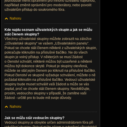
jednoduše měnit oprávnění pro mnoho uživatelů najednou,
například změnit oprávnění pro moderátory, nebo povolit
uživatelům přístup do soukromého fóra.
Nahoru
Kde najdu seznam uživatelských skupin a jak se můžu
stát členem skupiny?
Všechny uživatelské skupiny můžete zobrazit na záložce
„Uživatelské skupiny“ ve vašem „Uživatelském panelu“.
Pokud se chcete stát členem některé z uživatelských skupin,
pokračujte kliknutím na příslušné tlačítko. Ne do všech
skupin je volný přístup. V některých se musí žádost
o členství schválit, některé můžou být uzavřené a některé
můžou být dokonce skryté. Pokud je skupiny otevřená,
můžete se stát jejím členem po kliknutí na příslušné tlačítko.
Pokud členství ve skupině vyžaduje schválení, můžete o ně
požádat kliknutím na příslušné tlačítko. Vedoucí uživatelské
skupiny bude muset schválit vaši žádost a může se vás
zeptat, proč se chcete stát členem skupiny. Neobtěžujte,
prosím, vedoucího skupiny v případě, že zamítne vaši
žádost - určitě pro to bude mít svoje důvody.
Nahoru
Jak se můžu stát vedoucím skupiny?
Vedoucí skupiny je obvykle určen administrátorem fóra při