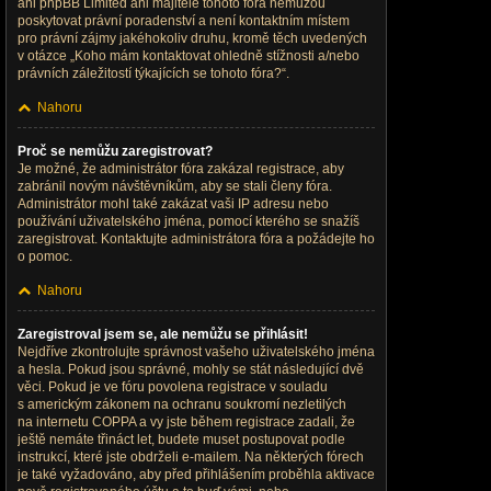
ani phpBB Limited ani majitelé tohoto fóra nemůžou
poskytovat právní poradenství a není kontaktním místem
pro právní zájmy jakéhokoliv druhu, kromě těch uvedených
v otázce „Koho mám kontaktovat ohledně stížnosti a/nebo
právních záležitostí týkajících se tohoto fóra?“.
Nahoru
Proč se nemůžu zaregistrovat?
Je možné, že administrátor fóra zakázal registrace, aby
zabránil novým návštěvníkům, aby se stali členy fóra.
Administrátor mohl také zakázat vaši IP adresu nebo
používání uživatelského jména, pomocí kterého se snažíš
zaregistrovat. Kontaktujte administrátora fóra a požádejte ho
o pomoc.
Nahoru
Zaregistroval jsem se, ale nemůžu se přihlásit!
Nejdříve zkontrolujte správnost vašeho uživatelského jména
a hesla. Pokud jsou správné, mohly se stát následující dvě
věci. Pokud je ve fóru povolena registrace v souladu
s americkým zákonem na ochranu soukromí nezletilých
na internetu COPPA a vy jste během registrace zadali, že
ještě nemáte třináct let, budete muset postupovat podle
instrukcí, které jste obdrželi e-mailem. Na některých fórech
je také vyžadováno, aby před přihlášením proběhla aktivace