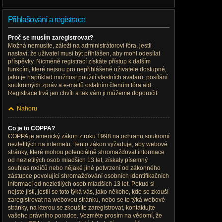
Přihlašování a registrace
Proč se musím zaregistrovat?
Možná nemusíte, záleží na administrátorovi fóra, jestli
nastaví, že uživatel musí být přihlášen, aby mohl odesílat
příspěvky. Nicméně registrací získáte přístup k dalším
funkcím, které nejsou pro nepřihlášené uživatele dostupné,
jako je například možnost použití vlastních avatarů, posílání
soukromých zpráv a e-mailů ostatním členům fóra atd.
Registrace trvá jen chvíli a tak vám ji můžeme doporučit.
Nahoru
Co je to COPPA?
COPPA je americký zákon z roku 1998 na ochranu soukromí
nezletilých na internetu. Tento zákon vyžaduje, aby webové
stránky, které mohou potenciálně shromažďovat informace
od nezletilých osob mladších 13 let, získaly písemný
souhlas rodičů nebo nějaké jiné potvrzení od zákonného
zástupce povolující shromažďování osobních identifikačních
informací od nezletilých osob mladších 13 let. Pokud si
nejste jisti, jestli se toto týká vás, jako někoho, kdo se zkouší
zaregistrovat na webovou stránku, nebo se to týká webové
stránky, na kterou se zkoušíte zaregistrovat, kontaktujte
vašeho právního poradce. Vezměte prosím na vědomí, že