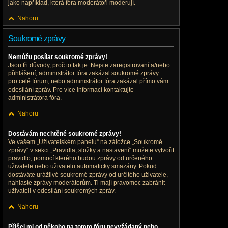
jako například, která fóra moderátoři moderují.
Nahoru
Soukromé zprávy
Nemůžu posílat soukromé zprávy!
Jsou tři důvody, proč to tak je. Nejste zaregistrovaní a/nebo
přihlášení, administrátor fóra zakázal soukromé zprávy
pro celé fórum, nebo administrátor fóra zakázal přímo vám
odesílání zpráv. Pro více informací kontaktujte
administrátora fóra.
Nahoru
Dostávám nechtěné soukromé zprávy!
Ve vašem „Uživatelském panelu“ na záložce „Soukromé
zprávy“ v sekci „Pravidla, složky a nastavení“ můžete vytvořit
pravidlo, pomocí kterého budou zprávy od určeného
uživatele nebo uživatelů automaticky smazány. Pokud
dostáváte urážlivé soukromé zprávy od určitého uživatele,
nahlaste zprávy moderátorům. Ti mají pravomoc zabránit
uživateli v odesílání soukromých zpráv.
Nahoru
Přišel mi od někoho na tomto fóru nevyžádaný nebo