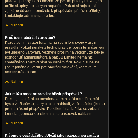
přidávat přílohy, nebo možná, že posílat přílohy můžou jen
určité skupiny, do kterých nepatříte. Pokud si nejste jisti,
z jakého důvodu nemůžete k příspěvkům přidávat přílohy,
kontaktujte administrátora fóra.
Nahoru
Proč jsem obdržel varování?
Každý administrátor fóra má na svém fóru svoje vlastní
pravidla. Pokud nějaké z těchto pravidel porušíte, může vám
být uděleno varování. Vezměte prosím na vědomí, že toto je
rozhodnutí administrátora a phpBB Limited nemá nic
společného s varováními na daném fóru. Pokud si nejste
jisti, z jakého důvodu jste obdrželi varování, kontaktujte
administrátora fóra.
Nahoru
Jak můžu moderátorovi nahlásit příspěvek?
Pokud je tato funkce povolena administrátorem fóra, měli
byste v příspěvku, který chcete nahlásit, vidět tlačítko (ikonu)
pro nahlášení příspěvku. Po kliknutí na tlačítko se zobrazí
formulář, pomocí kterého můžete příspěvek nahlásit.
Nahoru
K čemu slouží tlačítko „Uložit jako rozepsanou zprávu“