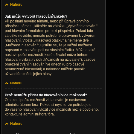
Nahoru
Jak můžu vytvořit hlasování/anketu?
Při posílání nového tématu, nebo při úpravě prvního
příspěvku tématu, klikněte na záložku „Vytvořit hlasování“
pod hlavním formulářem pro text příspěvku. Pokud tuto
záložku nevidíte, nemáte potřebné oprávnění k vytvoření
hlasování. Vložte „Hlasovací otázku“ a nejméně dvě
„Možnosti hlasování“, ujistěte se, že je každá možnost
napsaná v textovém poli na vlastním řádku. Můžete také
nastavit počet možností, které uživatel může během
hlasování vybrat (v poli „Možností na uživatele“), časové
omezení trvání hlasování ve dnech (0 pro časově
neomezené hlasování) a nakonec můžete povolit
uživatelům měnit jejich hlasy.
Nahoru
Proč nemůžu přidat do hlasování více možností?
Omezení počtu možností v hlasování je nastaveno
administrátorem fóra. Pokud si myslíte, že potřebujete
do vašeho hlasování vložit více možností než je povoleno,
kontaktujte administrátora fóra.
Nahoru