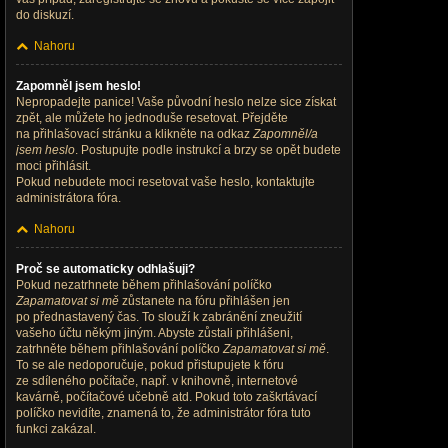
do diskuzí.
Nahoru
Zapomněl jsem heslo!
Nepropadejte panice! Vaše původní heslo nelze sice získat
zpět, ale můžete ho jednoduše resetovat. Přejděte
na přihlašovací stránku a klikněte na odkaz
Zapomněl/a
jsem heslo
. Postupujte podle instrukcí a brzy se opět budete
moci přihlásit.
Pokud nebudete moci resetovat vaše heslo, kontaktujte
administrátora fóra.
Nahoru
Proč se automaticky odhlašuji?
Pokud nezatrhnete během přihlašování políčko
Zapamatovat si mě
zůstanete na fóru přihlášen jen
po přednastavený čas. To slouží k zabránění zneužití
vašeho účtu někým jiným. Abyste zůstali přihlášeni,
zatrhněte během přihlašování políčko
Zapamatovat si mě
.
To se ale nedoporučuje, pokud přistupujete k fóru
ze sdíleného počítače, např. v knihovně, internetové
kavárně, počítačové učebně atd. Pokud toto zaškrtávací
políčko nevidíte, znamená to, že administrátor fóra tuto
funkci zakázal.