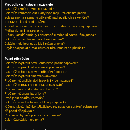
Předvolby a nastavení uživatele
Jak můžu změnit svoje nastavení?
Jak můžu zabránit tomu, aby bylo moje uživatelské jméno
zobrazeno na seznamu uživatelů nacházejících se ve fóru?
Zobrazení časů není správné!
Změnil jsem časové pásmo, ale čas se stále nezobrazuje správně!
Můj jazyk není na seznamu!
K čemu slouží obrázky zobrazené u mého uživatelského jména?
Jak můžu u svého jména zobrazit avatar?
Jaká je moje hodnost a jak ji můžu změnit?
Když chci poslat e-mail uživateli fóra, musím se přihlásit?
Psaní příspěvků
Jak můžu vytvořit nové téma nebo poslat odpověď?
Jak můžu upravit nebo smazat příspěvek?
Jak můžu přidat ke svým příspěvků podpis?
Jak můžu vytvořit hlasování/anketu?
Proč nemůžu přidat do hlasování více možností?
Jak můžu upravit nebo smazat hlasování?
Proč nemám přístup do určitého fóra?
Proč nemůžu posílat přílohy?
Proč jsem obdržel varování?
Jak můžu moderátorovi nahlásit příspěvek?
K čemu slouží tlačítko „Uložit jako rozepsanou zprávu“ zobrazené
při psaní příspěvku?
Proč musí být můj příspěvek schválen?
Jak můžu oživit moje téma?